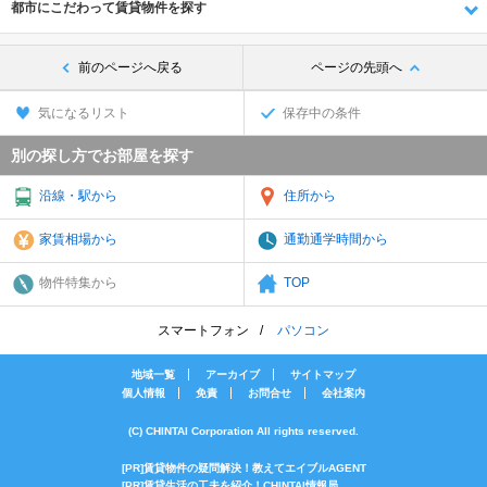
都市にこだわって賃貸物件を探す
前のページへ戻る
ページの先頭へ
気になるリスト
保存中の条件
別の探し方でお部屋を探す
沿線・駅から
住所から
家賃相場から
通勤通学時間から
物件特集から
TOP
スマートフォン
パソコン
地域一覧
アーカイブ
サイトマップ
個人情報
免責
お問合せ
会社案内
(C) CHINTAI Corporation All rights reserved.
[PR]賃貸物件の疑問解決！教えてエイブルAGENT
[PR]賃貸生活の工夫を紹介！CHINTAI情報局