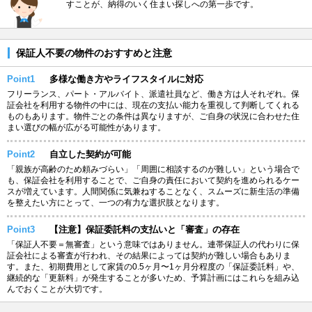
すことが、納得のいく住まい探しへの第一歩です。
保証人不要の物件のおすすめと注意
Point1
多様な働き方やライフスタイルに対応
フリーランス、パート・アルバイト、派遣社員など、働き方は人それぞれ。保
証会社を利用する物件の中には、現在の支払い能力を重視して判断してくれる
ものもあります。物件ごとの条件は異なりますが、ご自身の状況に合わせた住
まい選びの幅が広がる可能性があります。
Point2
自立した契約が可能
「親族が高齢のため頼みづらい」「周囲に相談するのが難しい」という場合で
も、保証会社を利用することで、ご自身の責任において契約を進められるケー
スが増えています。人間関係に気兼ねすることなく、スムーズに新生活の準備
を整えたい方にとって、一つの有力な選択肢となります。
Point3
【注意】保証委託料の支払いと「審査」の存在
「保証人不要＝無審査」という意味ではありません。連帯保証人の代わりに保
証会社による審査が行われ、その結果によっては契約が難しい場合もありま
す。また、初期費用として家賃の0.5ヶ月〜1ヶ月分程度の「保証委託料」や、
継続的な「更新料」が発生することが多いため、予算計画にはこれらを組み込
んでおくことが大切です。