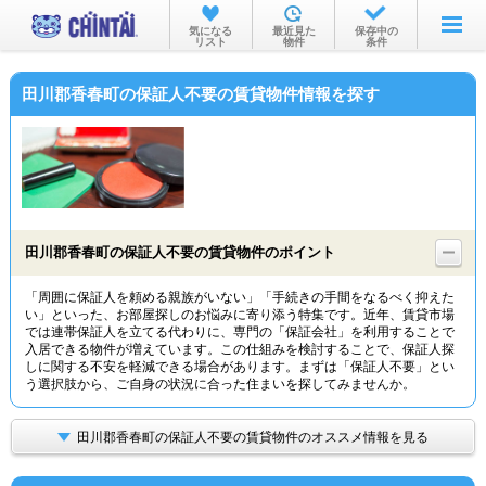
お部屋を探す
気になる
最近見た
保存中の
リスト
物件
条件
沿線・駅から
田川郡香春町の保証人不要の賃貸物件情報を探す
住所から
家賃相場から
通勤通学時間から
物件特集から
田川郡香春町の保証人不要の賃貸物件のポイント
不動産会社から
「周囲に保証人を頼める親族がいない」「手続きの手間をなるべく抑えた
い」といった、お部屋探しのお悩みに寄り添う特集です。近年、賃貸市場
TOP
では連帯保証人を立てる代わりに、専門の「保証会社」を利用することで
入居できる物件が増えています。この仕組みを検討することで、保証人探
しに関する不安を軽減できる場合があります。まずは「保証人不要」とい
う選択肢から、ご自身の状況に合った住まいを探してみませんか。
田川郡香春町の保証人不要の賃貸物件のオススメ情報を見る