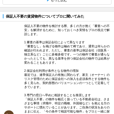
もっと読む
保証人不要の賃貸物件についてプロに聞いてみた
保証人不要の物件を検討する際、多くの方が抱く「審査への不
安」を解消するために、知っておくべき実情をプロの視点で解
説します。
1.審査の基準は保証会社によって異なります
「審査なし」を掲げる物件は極めて稀であり、通常は何らかの
確認が行われます。ただし、審査の基準は保証会社（信販系・
独立系など）ごとに多種多様です。一つの物件で審査が通らな
かったとしても、異なる基準を持つ保証会社の物件では結果が
変わることもあります。
2.保証会社利用が条件となる物件の増加
最近では、連帯保証人の有無に関わらず、家主（オーナー）の
リスク管理のために保証会社への加入を必須条件とする物件も
多く見られ、契約形態のバリエーションの一つとして定着して
きています。
3.専門の窓口へ早めに相談することを推奨します
「保証人不要」の物件を幅広く扱っている不動産会社は、さま
ざまな事情（求職中、特定の職種、外国籍など）を抱える方の
サポートに慣れていることがあります。ご自身の状況をありの
ままに伝え、「今の条件で相談可能な物件」をプロと一緒に探