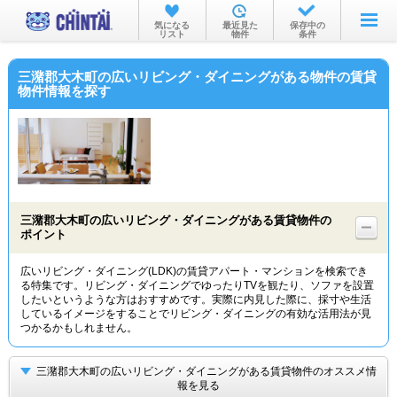
お部屋を探す
気になる
最近見た
保存中の
リスト
物件
条件
沿線・駅から
三潴郡大木町の広いリビング・ダイニングがある物件の賃貸
住所から
物件情報を探す
家賃相場から
通勤通学時間から
物件特集から
三潴郡大木町の広いリビング・ダイニングがある賃貸物件の
不動産会社から
ポイント
TOP
広いリビング・ダイニング(LDK)の賃貸アパート・マンションを検索でき
る特集です。リビング・ダイニングでゆったりTVを観たり、ソファを設置
したいというような方はおすすめです。実際に内見した際に、採寸や生活
しているイメージをすることでリビング・ダイニングの有効な活用法が見
つかるかもしれません。
三潴郡大木町の広いリビング・ダイニングがある賃貸物件のオススメ情
報を見る