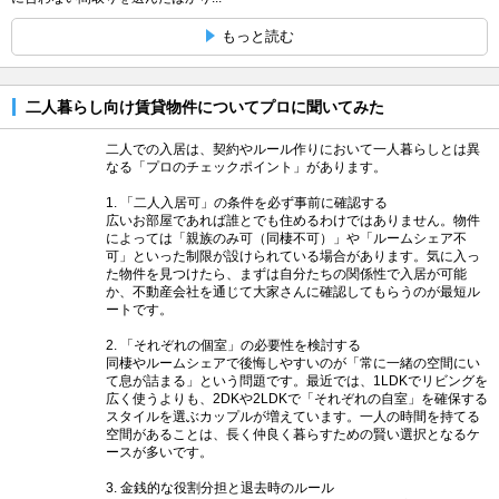
もっと読む
二人暮らし向け賃貸物件についてプロに聞いてみた
二人での入居は、契約やルール作りにおいて一人暮らしとは異
なる「プロのチェックポイント」があります。
1. 「二人入居可」の条件を必ず事前に確認する
広いお部屋であれば誰とでも住めるわけではありません。物件
によっては「親族のみ可（同棲不可）」や「ルームシェア不
可」といった制限が設けられている場合があります。気に入っ
た物件を見つけたら、まずは自分たちの関係性で入居が可能
か、不動産会社を通じて大家さんに確認してもらうのが最短ル
ートです。
2. 「それぞれの個室」の必要性を検討する
同棲やルームシェアで後悔しやすいのが「常に一緒の空間にい
て息が詰まる」という問題です。最近では、1LDKでリビングを
広く使うよりも、2DKや2LDKで「それぞれの自室」を確保する
スタイルを選ぶカップルが増えています。一人の時間を持てる
空間があることは、長く仲良く暮らすための賢い選択となるケ
ースが多いです。
3. 金銭的な役割分担と退去時のルール