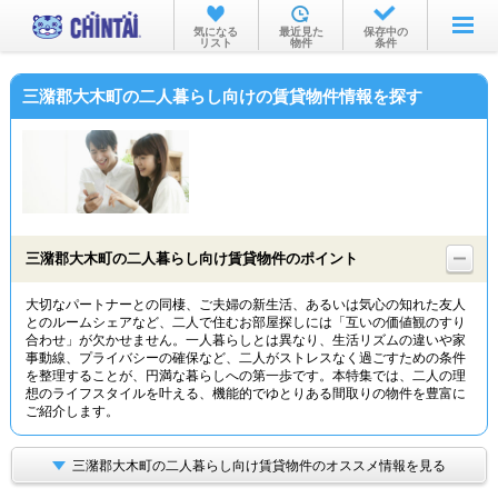
お部屋を探す
気になる
最近見た
保存中の
リスト
物件
条件
沿線・駅から
三潴郡大木町の二人暮らし向けの賃貸物件情報を探す
住所から
家賃相場から
通勤通学時間から
物件特集から
三潴郡大木町の二人暮らし向け賃貸物件のポイント
不動産会社から
大切なパートナーとの同棲、ご夫婦の新生活、あるいは気心の知れた友人
とのルームシェアなど、二人で住むお部屋探しには「互いの価値観のすり
TOP
合わせ」が欠かせません。一人暮らしとは異なり、生活リズムの違いや家
事動線、プライバシーの確保など、二人がストレスなく過ごすための条件
を整理することが、円満な暮らしへの第一歩です。本特集では、二人の理
想のライフスタイルを叶える、機能的でゆとりある間取りの物件を豊富に
ご紹介します。
三潴郡大木町の二人暮らし向け賃貸物件のオススメ情報を見る