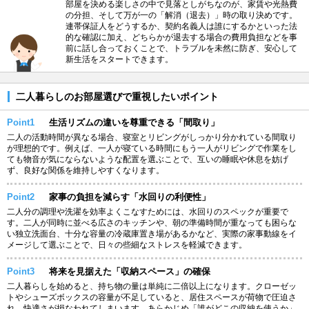
部屋を決める楽しさの中で見落としがちなのが、家賃や光熱費
の分担、そして万が一の「解消（退去）」時の取り決めです。
連帯保証人をどうするか、契約名義人は誰にするかといった法
的な確認に加え、どちらかが退去する場合の費用負担などを事
前に話し合っておくことで、トラブルを未然に防ぎ、安心して
新生活をスタートできます。
二人暮らしのお部屋選びで重視したいポイント
Point1
生活リズムの違いを尊重できる「間取り」
二人の活動時間が異なる場合、寝室とリビングがしっかり分かれている間取り
が理想的です。例えば、一人が寝ている時間にもう一人がリビングで作業をし
ても物音が気にならないような配置を選ぶことで、互いの睡眠や休息を妨げ
ず、良好な関係を維持しやすくなります。
Point2
家事の負担を減らす「水回りの利便性」
二人分の調理や洗濯を効率よくこなすためには、水回りのスペックが重要で
す。二人が同時に並べる広さのキッチンや、朝の準備時間が重なっても困らな
い独立洗面台、十分な容量の冷蔵庫置き場があるかなど、実際の家事動線をイ
メージして選ぶことで、日々の些細なストレスを軽減できます。
Point3
将来を見据えた「収納スペース」の確保
二人暮らしを始めると、持ち物の量は単純に二倍以上になります。クローゼッ
トやシューズボックスの容量が不足していると、居住スペースが荷物で圧迫さ
れ、快適さが損なわれてしまいます。あらかじめ「誰がどこの収納を使うか」