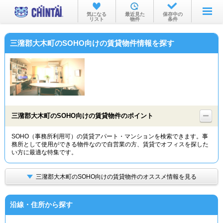
お部屋を探す
気になる
最近見た
保存中の
リスト
物件
条件
沿線・駅から
三潴郡大木町のSOHO向けの賃貸物件情報を探す
住所から
家賃相場から
通勤通学時間から
物件特集から
三潴郡大木町のSOHO向けの賃貸物件のポイント
不動産会社から
SOHO（事務所利用可）の賃貸アパート・マンションを検索できます。事
務所として使用ができる物件なので自営業の方、賃貸でオフィスを探した
TOP
い方に最適な特集です。
三潴郡大木町のSOHO向けの賃貸物件のオススメ情報を見る
沿線・住所から探す