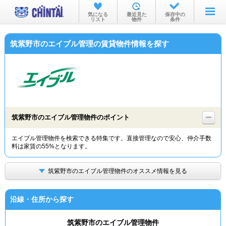
お部屋を探す
気になる
最近見た
保存中の
リスト
物件
条件
沿線・駅から
筑紫野市のエイブル管理の賃貸物件情報を探す
住所から
家賃相場から
通勤通学時間から
物件特集から
筑紫野市のエイブル管理物件のポイント
不動産会社から
エイブル管理物件を検索できる特集です。直接管理なので安心、仲介手数
料は家賃の55%となります。
TOP
筑紫野市のエイブル管理物件のオススメ情報を見る
沿線・住所から探す
筑紫野市のエイブル管理物件