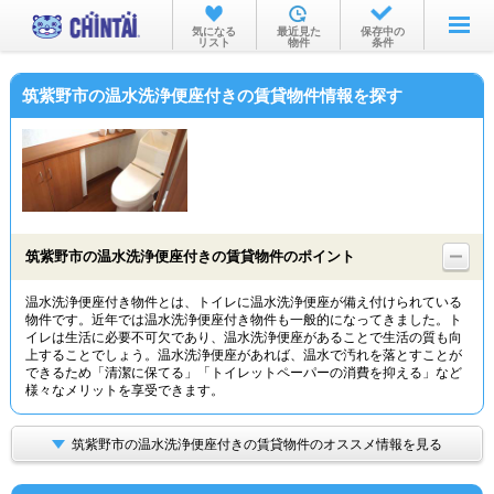
お部屋を探す
気になる
最近見た
保存中の
リスト
物件
条件
沿線・駅から
筑紫野市の温水洗浄便座付きの賃貸物件情報を探す
住所から
家賃相場から
通勤通学時間から
物件特集から
筑紫野市の温水洗浄便座付きの賃貸物件のポイント
不動産会社から
温水洗浄便座付き物件とは、トイレに温水洗浄便座が備え付けられている
物件です。近年では温水洗浄便座付き物件も一般的になってきました。ト
TOP
イレは生活に必要不可欠であり、温水洗浄便座があることで生活の質も向
上することでしょう。温水洗浄便座があれば、温水で汚れを落とすことが
できるため「清潔に保てる」「トイレットペーパーの消費を抑える」など
様々なメリットを享受できます。
筑紫野市の温水洗浄便座付きの賃貸物件のオススメ情報を見る