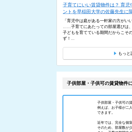
子育てにいい賃貸物件は？ 育児
ントを早稲田大学の佐藤先生に
「育児中は庭がある一軒家の方がい
……子育てにあたっての部屋選びは
子どもを育てている期間だからこそ
ず！...
もっと
子供部屋・子供可の賃貸物件
子供部屋・子供可の
例えば、お子様が二人
できます。
近年では、完全な個
そのため、部屋数が