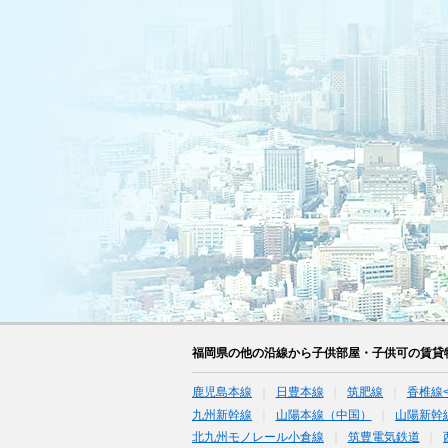
福岡県の他の沿線から子供部屋・子供可の賃貸
鹿児島本線
日豊本線
筑肥線
香椎線
九州新幹線
山陽本線（中国）
山陽新幹
北九州モノレール小倉線
筑豊電気鉄道