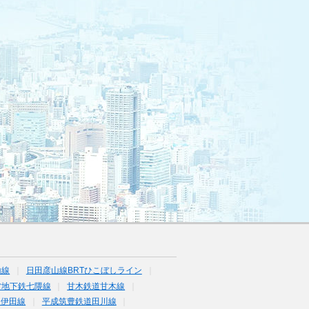
山線
日田彦山線BRTひこぼしライン
営地下鉄七隈線
甘木鉄道甘木線
道伊田線
平成筑豊鉄道田川線