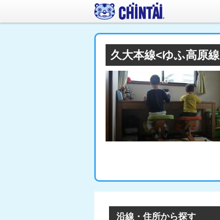
久大本線<ゆふ高原
沿線・住所から探す