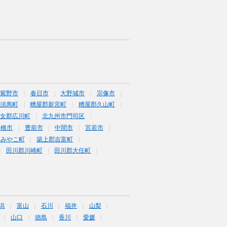
筑紫野市
春日市
大野城市
宗像市
須惠町
糟屋郡新宮町
糟屋郡久山町
女郡広川町
北九州市門司区
行橋市
豊前市
中間市
宮若市
郡みやこ町
築上郡吉富町
田川郡川崎町
田川郡大任町
潟
富山
石川
福井
山梨
山口
徳島
香川
愛媛