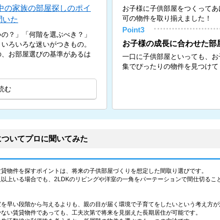
中の家族の部屋探しのポイ
お子様に子供部屋をつくってあ
可の物件を取り揃えました！
聞いた
Point3
いの？」「何階を選ぶべき？」
お子様の成長に合わせた部
、いろいろな迷いがつきもの。
の、お部屋選びの基準があるは
一口に子供部屋といっても、お
集でぴったりの物件を見つけて
読む
についてプロに聞いてみた
賃貸物件を探すポイントは、将来の子供部屋づくりを想定した間取り選びです。
以上いる場合でも、2LDKのリビングや洋室の一角をパーテーションで間仕切るこ
室を早い段階から与えるよりも、親の目が届く環境で子育てをしたいという考え方が
少ない賃貸物件であっても、工夫次第で将来を見据えた長期居住が可能です。