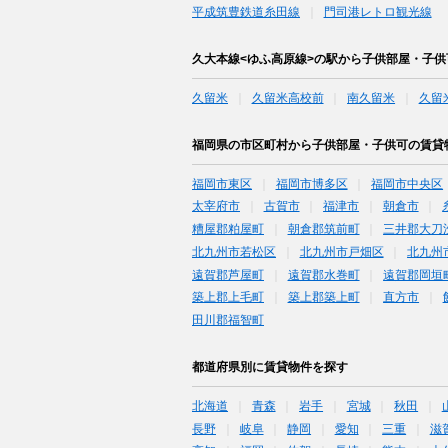
平成筑豊鉄道糸田線
門司港レトロ観光線
久大本線<ゆふ高原線>の駅から子供部屋・子
久留米
久留米高校前
南久留米
久留
福岡県の市区町村から子供部屋・子供可の賃貸
福岡市東区
福岡市博多区
福岡市中央区
太宰府市
古賀市
福津市
朝倉市
糟屋郡粕屋町
朝倉郡筑前町
三井郡大刀
北九州市若松区
北九州市戸畑区
北九州
遠賀郡芦屋町
遠賀郡水巻町
遠賀郡岡垣
築上郡上毛町
築上郡築上町
直方市
田川郡福智町
都道府県別に賃貸物件を探す
北海道
青森
岩手
宮城
秋田
長野
岐阜
静岡
愛知
三重
滋