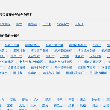
供可の賃貸物件物件を探す
米大学前
御井
善導寺
田主丸
筑後吉井
うきは
物件物件を探す
福岡市南区
福岡市西区
福岡市城南区
福岡市早良区
小郡市
糸島市
那珂川市
糟屋郡宇美町
糟屋郡篠栗町
糟屋郡志免町
糟屋郡
洗町
大牟田市
久留米市
柳川市
八女市
筑後市
うきは市
八
市小倉北区
北九州市小倉南区
北九州市八幡東区
北九州市八幡西区
町
遠賀郡遠賀町
鞍手郡小竹町
鞍手郡鞍手町
京都郡苅田町
京都
飯塚市
田川市
嘉麻市
嘉穂郡桂川町
田川郡香春町
田川郡糸田町
山形
福島
茨城
栃木
群馬
埼玉
千葉
東京
神奈川
新
賀
京都
大阪
兵庫
奈良
和歌山
鳥取
島根
岡山
広島