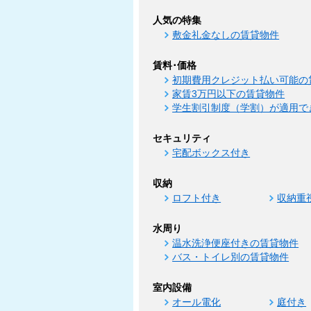
人気の特集
敷金礼金なしの賃貸物件
賃料･価格
初期費用クレジット払い可能の
家賃3万円以下の賃貸物件
学生割引制度（学割）が適用で
セキュリティ
宅配ボックス付き
収納
ロフト付き
収納重
水周り
温水洗浄便座付きの賃貸物件
バス・トイレ別の賃貸物件
室内設備
オール電化
庭付き