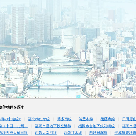
物件物件を探す
<海の中道線>
福北ゆたか線
博多南線
筑豊本線
後藤寺線
日田彦
線（中国・九州）
福岡市営地下鉄空港線
福岡市営地下鉄箱崎線
福岡市
西鉄天神大牟田線
西鉄太宰府線
西鉄甘木線
西鉄貝塚線
平成筑豊鉄