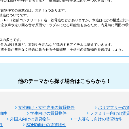
の生活動線や利便性を考えると、低層階の物件を選ぶのも一つの方法です。
賃貸物件での注意点は、大きく2つあります。
構造についてです。
造・RC（鉄筋コンクリート）造・鉄骨造などがありますが、木造はほかの構造と比
、泣き声や走り回る音が原因でトラブルになる可能性もあるため、内見時に周囲の環
スの多さです。
く住み続けるほど、衣類や学用品など収納するアイテムは増えていきます。
家族全員が無理なく快適に暮らせる子供部屋・子供可の賃貸物件を選びましょう。
他のテーマから探す場合はこちらから！
女性向け・女性専用の賃貸物件
バリアフリーの
物件
学生向けの賃貸物件
ファミリー向けの賃
外国人向けの賃貸物件
一人暮らし向けの賃貸物件
件
SOHO向けの賃貸物件