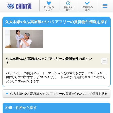
お部屋を探す
気になる
最近見た
保存中の
リスト
物件
条件
沿線・駅から
久大本線<ゆふ高原線>のバリアフリーの賃貸物件情報を探す
住所から
家賃相場から
通勤通学時間から
物件特集から
久大本線<ゆふ高原線>のバリアフリーの賃貸物件のポイン
ト
不動産会社から
バリアフリーの賃貸アパート・マンションを検索できます。バリアフリー
TOP
物件なら室内に手すりがついていたり、段差のない設計で車椅子の方でも
安心して生活ができます。
久大本線<ゆふ高原線>のバリアフリーの賃貸物件のオススメ情報を見る
沿線・住所から探す