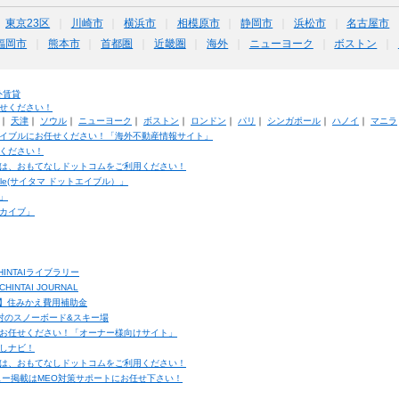
東京23区
川崎市
横浜市
相模原市
静岡市
浜松市
名古屋市
福岡市
熊本市
首都圏
近畿圏
海外
ニューヨーク
ボストン
外賃貸
せください！
｜
天津
｜
ソウル
｜
ニューヨーク
｜
ボストン
｜
ロンドン
｜
パリ
｜
シンガポール
｜
ハノイ
｜
マニラ
イブルにお任せください！「海外不動産情報サイト」
ください！
は、おもてなしドットコムをご利用ください！
ble(サイタマ ドットエイブル）」
」
カイブ」
INTAIライブラリー
TAI JOURNAL
ク】住みかえ費用補助金
馬村のスノーボード&スキー場
お任せください！「オーナー様向けサイト」
しナビ！
は、おもてなしドットコムをご利用ください！
ュー掲載はMEO対策サポートにお任せ下さい！