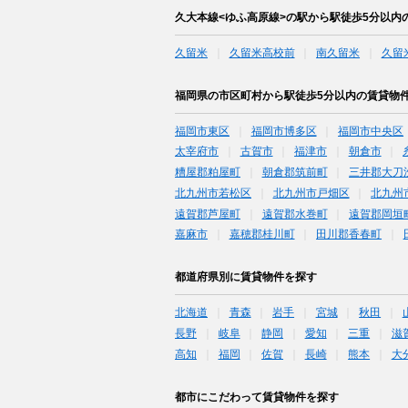
久大本線<ゆふ高原線>の駅から駅徒歩5分以内
久留米
久留米高校前
南久留米
久留
福岡県の市区町村から駅徒歩5分以内の賃貸物
福岡市東区
福岡市博多区
福岡市中央区
太宰府市
古賀市
福津市
朝倉市
糟屋郡粕屋町
朝倉郡筑前町
三井郡大刀
北九州市若松区
北九州市戸畑区
北九州
遠賀郡芦屋町
遠賀郡水巻町
遠賀郡岡垣
嘉麻市
嘉穂郡桂川町
田川郡香春町
都道府県別に賃貸物件を探す
北海道
青森
岩手
宮城
秋田
長野
岐阜
静岡
愛知
三重
滋
高知
福岡
佐賀
長崎
熊本
大
都市にこだわって賃貸物件を探す