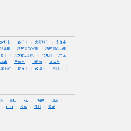
筑紫野市
春日市
大野城市
宗像市
須惠町
糟屋郡新宮町
糟屋郡久山町
ま市
八女郡広川町
北九州市門司区
行橋市
豊前市
中間市
宮若市
郡築上町
直方市
飯塚市
田川市
潟
富山
石川
福井
山梨
山口
徳島
香川
愛媛