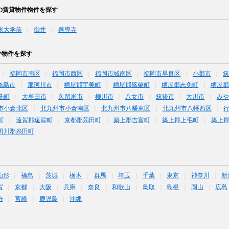
の賃貸物件物件を探す
米大学前
御井
善導寺
件物件を探す
福岡市南区
福岡市西区
福岡市城南区
福岡市早良区
小郡市
糸島市
那珂川市
糟屋郡宇美町
糟屋郡篠栗町
糟屋郡志免町
糟屋郡
洗町
大牟田市
久留米市
柳川市
八女市
筑後市
大川市
みや
市小倉北区
北九州市小倉南区
北九州市八幡東区
北九州市八幡西区
町
遠賀郡遠賀町
京都郡苅田町
築上郡吉富町
築上郡上毛町
築上
田川郡糸田町
山形
福島
茨城
栃木
群馬
埼玉
千葉
東京
神奈川
新
賀
京都
大阪
兵庫
奈良
和歌山
鳥取
島根
岡山
広島
分
宮崎
鹿児島
沖縄