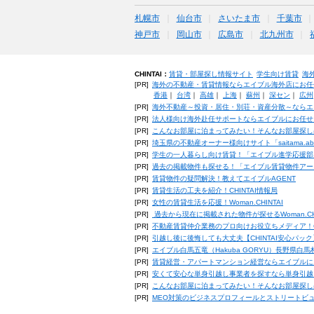
札幌市
仙台市
さいたま市
千葉市
神戸市
岡山市
広島市
北九州市
CHINTAI：
賃貸・部屋探し情報サイト
学生向け賃貸
海
[PR]
海外の不動産・賃貸情報ならエイブル海外店にお任
香港
｜
台湾
｜
高雄
｜
上海
｜
蘇州
｜
深セン
｜
広州
[PR]
海外不動産～投資・居住・別荘・資産分散～ならエ
[PR]
法人様向け海外赴任サポートならエイブルにお任せ
[PR]
こんなお部屋に泊まってみたい！そんなお部屋探し
[PR]
埼玉県の不動産オーナー様向けサイト「saitama.a
[PR]
学生の一人暮らし向け賃貸！「エイブル進学応援部
[PR]
過去の掲載物件も探せる！「エイブル賃貸物件アー
[PR]
賃貸物件の疑問解決！教えてエイブルAGENT
[PR]
賃貸生活の工夫を紹介！CHINTAI情報局
[PR]
女性の賃貸生活を応援！Woman.CHINTAI
[PR]
過去から現在に掲載された物件が探せるWoman.CH
[PR]
不動産賃貸仲介業務のプロ向けお役立ちメディア！CHIN
[PR]
引越し後に後悔しても大丈夫【CHINTAI安心パッ
[PR]
エイブル白馬五竜（Hakuba GORYU）長野県白
[PR]
賃貸経営・アパートマンション経営ならエイブルに
[PR]
安くて安心な単身引越し事業者を探すなら単身引越
[PR]
こんなお部屋に泊まってみたい！そんなお部屋探し
[PR]
MEO対策のビジネスプロフィールとストリートビ