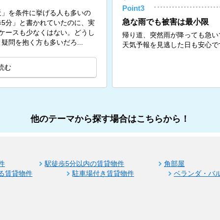
Point3
近」を条件に挙げる人も多いの
急な雨でも被害は最小限
5分」と書かれていたのに、実
ケースも少なくはない。どうし
帰り道、突然雨が降っても急い
問を抱く方も多いだろ...
天気予報を見逃した日も安心で
読む
他のテーマから探す場合はこちらから！
件
駅徒歩5分以内の賃貸物件
角部屋
る賃貸物件
駐車場付き賃貸物件
ベランダ・バ