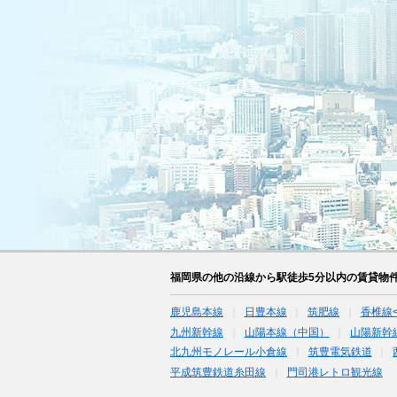
福岡県の他の沿線から駅徒歩5分以内の賃貸物
鹿児島本線
日豊本線
筑肥線
香椎線
九州新幹線
山陽本線（中国）
山陽新幹
北九州モノレール小倉線
筑豊電気鉄道
平成筑豊鉄道糸田線
門司港レトロ観光線