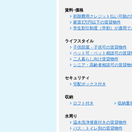
賃料･価格
初期費用クレジット払い可能の
家賃3万円以下の賃貸物件
学生割引制度（学割）が適用で
ライフスタイル
子供部屋・子供可の賃貸物件
ペット可・ペット相談可の賃貸
二人暮らし向け賃貸物件
シニア・高齢者相談可の賃貸物
セキュリティ
宅配ボックス付き
収納
ロフト付き
収納重
水周り
温水洗浄便座付きの賃貸物件
バス・トイレ別の賃貸物件