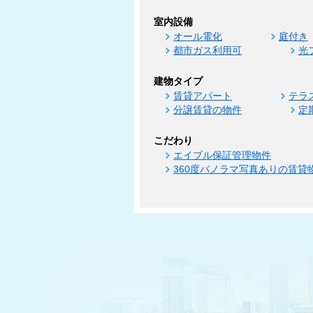
室内設備
オール電化
庭付き
都市ガス利用可
光
建物タイプ
賃貸アパート
テラ
分譲賃貸の物件
定
こだわり
エイブル保証管理物件
360度パノラマ写真ありの賃貸