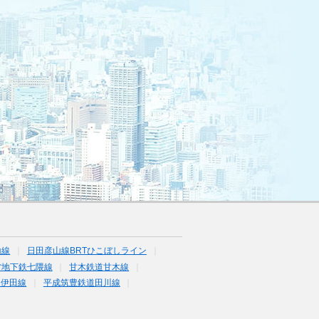
山線
日田彦山線BRTひこぼしライン
営地下鉄七隈線
甘木鉄道甘木線
道伊田線
平成筑豊鉄道田川線