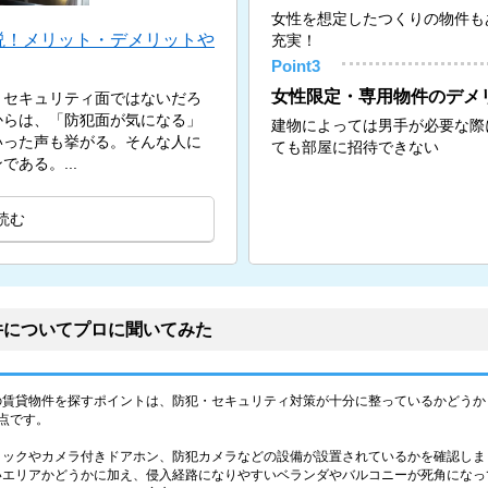
女性を想定したつくりの物件も
説！メリット・デメリットや
充実！
Point3
女性限定・専用物件のデメ
、セキュリティ面ではないだろ
からは、「防犯面が気になる」
建物によっては男手が必要な際
いった声も挙がる。そんな人に
ても部屋に招待できない
ある。...
読む
件についてプロに聞いてみた
の賃貸物件を探すポイントは、防犯・セキュリティ対策が十分に整っているかどうか
点です。
ロックやカメラ付きドアホン、防犯カメラなどの設備が設置されているかを確認しま
いエリアかどうかに加え、侵入経路になりやすいベランダやバルコニーが死角になっ