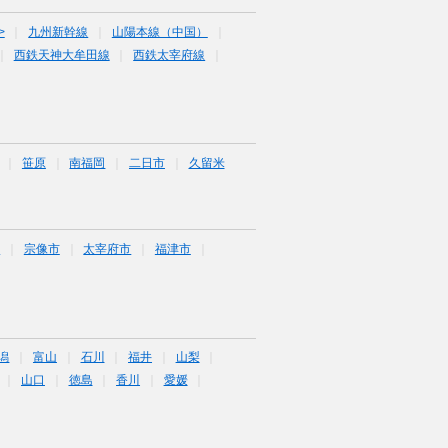
>
九州新幹線
山陽本線（中国）
西鉄天神大牟田線
西鉄太宰府線
笹原
南福岡
二日市
久留米
市
宗像市
太宰府市
福津市
潟
富山
石川
福井
山梨
山口
徳島
香川
愛媛