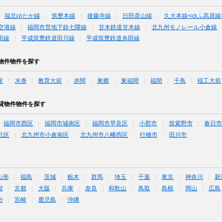
福北ゆたか線
筑豊本線
後藤寺線
日田彦山線
久大本線<ゆふ高原線
空港線
福岡市営地下鉄七隈線
甘木鉄道甘木線
北九州モノレール小倉線
田線
平成筑豊鉄道田川線
平成筑豊鉄道糸田線
物件物件を探す
尾
水巻
教育大前
赤間
東郷
東福間
福間
千鳥
福工大前
貸物件物件を探す
福岡市西区
福岡市城南区
福岡市早良区
小郡市
筑紫野市
春日
北区
北九州市小倉南区
北九州市八幡西区
行橋市
田川市
山形
福島
茨城
栃木
群馬
埼玉
千葉
東京
神奈川
新
賀
京都
大阪
兵庫
奈良
和歌山
鳥取
島根
岡山
広島
分
宮崎
鹿児島
沖縄