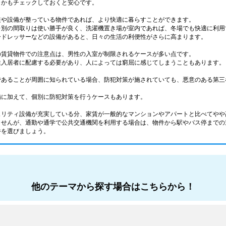
うかもチェックしておくと安心です。
装や設備が整っている物件であれば、より快適に暮らすことができます。
レ別の間取りは使い勝手が良く、洗濯機置き場が室内であれば、冬場でも快適に利用
ードレッサーなどの設備があると、日々の生活の利便性がさらに高まります。
の賃貸物件での注意点は、男性の入室が制限されるケースが多い点です。
性入居者に配慮する必要があり、人によっては窮屈に感じてしまうこともあります。
であることが周囲に知られている場合、防犯対策が施されていても、悪意のある第三
備に加えて、個別に防犯対策を行うケースもあります。
ュリティ設備が充実している分、家賃が一般的なマンションやアパートと比べてやや
ませんが、通勤や通学で公共交通機関を利用する場合は、物件から駅やバス停までの
件を選びましょう。
他のテーマから探す場合はこちらから！