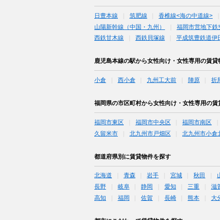
日豊本線
筑肥線
香椎線<海の中道線>
山陽新幹線（中国・九州）
福岡市営地下鉄
西鉄甘木線
西鉄貝塚線
平成筑豊鉄道伊
鹿児島本線の駅から女性向け・女性専用の賃貸
小倉
西小倉
九州工大前
陣原
折
福岡県の市区町村から女性向け・女性専用の賃
福岡市東区
福岡市中央区
福岡市南区
久留米市
北九州市戸畑区
北九州市小倉
都道府県別に賃貸物件を探す
北海道
青森
岩手
宮城
秋田
長野
岐阜
静岡
愛知
三重
滋
高知
福岡
佐賀
長崎
熊本
大