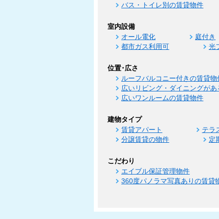
バス・トイレ別の賃貸物件
室内設備
オール電化
庭付き
都市ガス利用可
光
位置･広さ
ルーフバルコニー付きの賃貸物
広いリビング・ダイニングがあ
広いワンルームの賃貸物件
建物タイプ
賃貸アパート
テラ
分譲賃貸の物件
定
こだわり
エイブル保証管理物件
360度パノラマ写真ありの賃貸