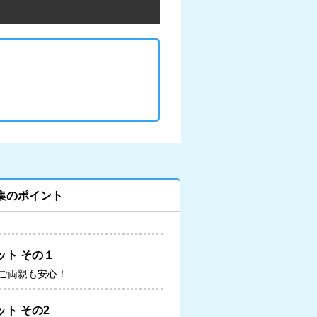
集のポイント
ット その１
ご両親も安心！
ト その2