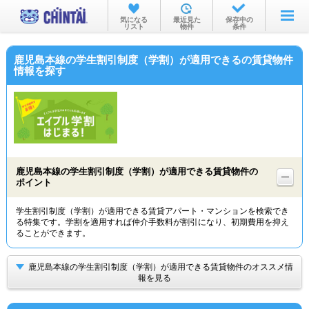
お部屋を探す
気になる
最近見た
保存中の
リスト
物件
条件
沿線・駅から
鹿児島本線の学生割引制度（学割）が適用できるの賃貸物件
住所から
情報を探す
家賃相場から
通勤通学時間から
物件特集から
鹿児島本線の学生割引制度（学割）が適用できる賃貸物件の
不動産会社から
ポイント
TOP
学生割引制度（学割）が適用できる賃貸アパート・マンションを検索でき
る特集です。学割を適用すれば仲介手数料が割引になり、初期費用を抑え
ることができます。
鹿児島本線の学生割引制度（学割）が適用できる賃貸物件のオススメ情
報を見る