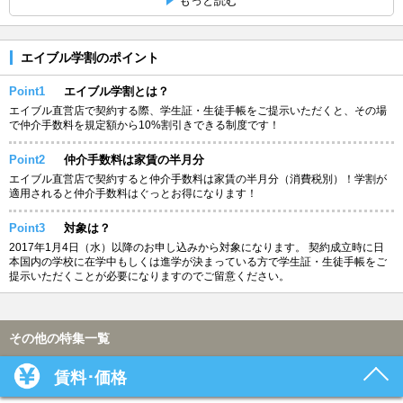
もっと読む
エイブル学割のポイント
Point1
エイブル学割とは？
エイブル直営店で契約する際、学生証・生徒手帳をご提示いただくと、その場
で仲介手数料を規定額から10%割引きできる制度です！
Point2
仲介手数料は家賃の半月分
エイブル直営店で契約すると仲介手数料は家賃の半月分（消費税別）！学割が
適用されると仲介手数料はぐっとお得になります！
Point3
対象は？
2017年1月4日（水）以降のお申し込みから対象になります。 契約成立時に日
本国内の学校に在学中もしくは進学が決まっている方で学生証・生徒手帳をご
提示いただくことが必要になりますのでご留意ください。
その他の特集一覧
賃料･価格