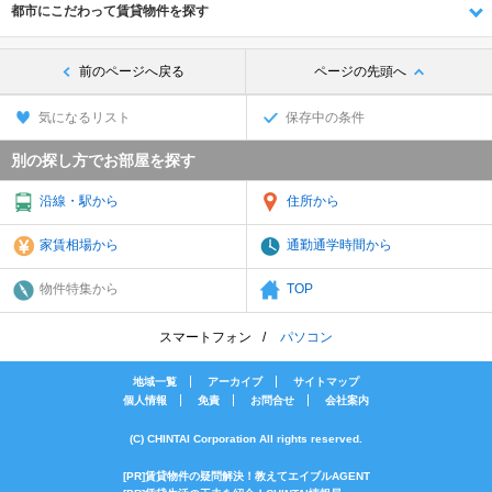
都市にこだわって賃貸物件を探す
前のページへ戻る
ページの先頭へ
気になるリスト
保存中の条件
別の探し方でお部屋を探す
沿線・駅から
住所から
家賃相場から
通勤通学時間から
物件特集から
TOP
スマートフォン
パソコン
地域一覧
アーカイブ
サイトマップ
個人情報
免責
お問合せ
会社案内
(C) CHINTAI Corporation All rights reserved.
[PR]賃貸物件の疑問解決！教えてエイブルAGENT