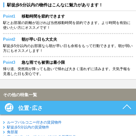
駅徒歩5分以内の物件はこんなに魅力があります！
Point1
移動時間を節約できます
駅とお部屋の距離が近ければ当然移動時間を節約できます。より時間を有効に
使いたい方にオススメです！
Point2
朝が早い日も大丈夫
駅徒歩5分以内のお部屋なら朝が早い日も余裕をもって行動できます。朝が弱い
方にもオススメします！
Point3
急な雨でも被害は最小限
帰り道、突然雨が降っても急いで帰れば大きく濡れずに済みます。天気予報を
見逃した日も安心です。
その他の特集一覧
位置･広さ
ルーフバルコニー付きの賃貸物件
駅徒歩5分以内の賃貸物件
角部屋