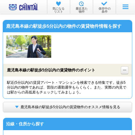
お部屋を探す
気になる
最近見た
保存中の
リスト
物件
条件
沿線・駅から
鹿児島本線の駅徒歩5分以内の物件の賃貸物件情報を探す
住所から
家賃相場から
通勤通学時間から
物件特集から
鹿児島本線の駅徒歩5分以内の賃貸物件のポイント
不動産会社から
駅近(5分以内)の賃貸アパート・マンションを検索できる特集です。徒歩5
分以内の物件であれば、普段の通勤通学もらくらく。また、実際の内見で
TOP
は駅からの高低差もチェックしてみましょう。
鹿児島本線の駅徒歩5分以内の賃貸物件のオススメ情報を見る
沿線・住所から探す