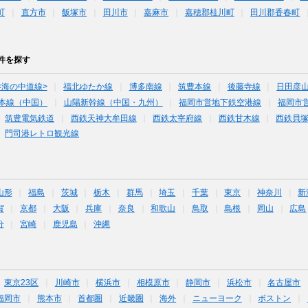
町
直方市
飯塚市
田川市
嘉麻市
嘉穂郡桂川町
田川郡香春町
件を探す
<海の中道線>
福北ゆたか線
博多南線
筑豊本線
後藤寺線
日田彦
本線（中国）
山陽新幹線（中国・九州）
福岡市営地下鉄空港線
福岡市
筑豊電気鉄道
西鉄天神大牟田線
西鉄太宰府線
西鉄甘木線
西鉄貝
門司港レトロ観光線
山形
福島
茨城
栃木
群馬
埼玉
千葉
東京
神奈川
新
賀
京都
大阪
兵庫
奈良
和歌山
鳥取
島根
岡山
広島
分
宮崎
鹿児島
沖縄
東京23区
川崎市
横浜市
相模原市
静岡市
浜松市
名古屋市
福岡市
熊本市
首都圏
近畿圏
海外
ニューヨーク
ボストン