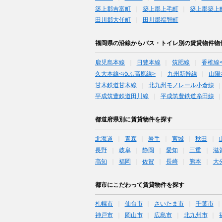
築上郡吉富町
築上郡上毛町
築上郡築上
田川郡大任町
田川郡福智町
福岡県の沿線からバス・トイレ別の賃貸物件物
鹿児島本線
日豊本線
筑肥線
香椎線
久大本線<ゆふ高原線>
九州新幹線
山陽
甘木鉄道甘木線
北九州モノレール小倉線
平成筑豊鉄道田川線
平成筑豊鉄道糸田線
都道府県別に賃貸物件を探す
北海道
青森
岩手
宮城
秋田
長野
岐阜
静岡
愛知
三重
滋
高知
福岡
佐賀
長崎
熊本
大
都市にこだわって賃貸物件を探す
札幌市
仙台市
さいたま市
千葉市
神戸市
岡山市
広島市
北九州市