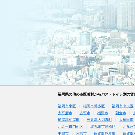
福岡県の他の市区町村からバス・トイレ別の賃
福岡市東区
福岡市博多区
福岡市中央区
太宰府市
古賀市
福津市
朝倉市
糟屋郡粕屋町
三井郡大刀洗町
大牟田市
北九州市門司区
北九州市若松区
北九州
中間市
宮若市
遠賀郡芦屋町
遠賀郡