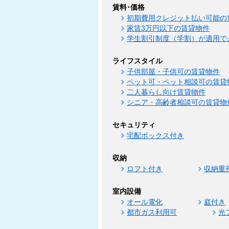
賃料･価格
初期費用クレジット払い可能の
家賃3万円以下の賃貸物件
学生割引制度（学割）が適用で
ライフスタイル
子供部屋・子供可の賃貸物件
ペット可・ペット相談可の賃貸
二人暮らし向け賃貸物件
シニア・高齢者相談可の賃貸物
セキュリティ
宅配ボックス付き
収納
ロフト付き
収納重
室内設備
オール電化
庭付き
都市ガス利用可
光