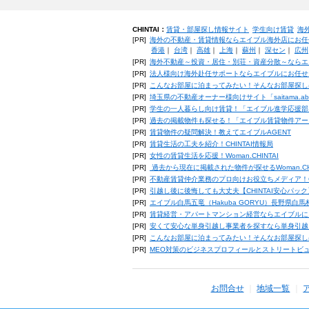
CHINTAI：
賃貸・部屋探し情報サイト
学生向け賃貸
海
[PR]
海外の不動産・賃貸情報ならエイブル海外店にお任
香港
｜
台湾
｜
高雄
｜
上海
｜
蘇州
｜
深セン
｜
広州
[PR]
海外不動産～投資・居住・別荘・資産分散～ならエ
[PR]
法人様向け海外赴任サポートならエイブルにお任せ
[PR]
こんなお部屋に泊まってみたい！そんなお部屋探し
[PR]
埼玉県の不動産オーナー様向けサイト「saitama.a
[PR]
学生の一人暮らし向け賃貸！「エイブル進学応援部
[PR]
過去の掲載物件も探せる！「エイブル賃貸物件アー
[PR]
賃貸物件の疑問解決！教えてエイブルAGENT
[PR]
賃貸生活の工夫を紹介！CHINTAI情報局
[PR]
女性の賃貸生活を応援！Woman.CHINTAI
[PR]
過去から現在に掲載された物件が探せるWoman.CH
[PR]
不動産賃貸仲介業務のプロ向けお役立ちメディア！CHIN
[PR]
引越し後に後悔しても大丈夫【CHINTAI安心パッ
[PR]
エイブル白馬五竜（Hakuba GORYU）長野県白
[PR]
賃貸経営・アパートマンション経営ならエイブルに
[PR]
安くて安心な単身引越し事業者を探すなら単身引越
[PR]
こんなお部屋に泊まってみたい！そんなお部屋探し
[PR]
MEO対策のビジネスプロフィールとストリートビ
お問合せ
地域一覧