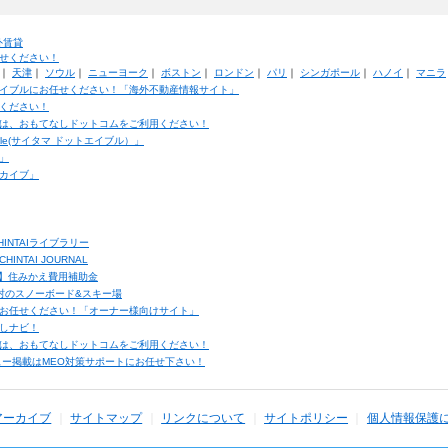
外賃貸
せください！
｜
天津
｜
ソウル
｜
ニューヨーク
｜
ボストン
｜
ロンドン
｜
パリ
｜
シンガポール
｜
ハノイ
｜
マニラ
イブルにお任せください！「海外不動産情報サイト」
ください！
は、おもてなしドットコムをご利用ください！
ble(サイタマ ドットエイブル）」
」
カイブ」
INTAIライブラリー
TAI JOURNAL
ク】住みかえ費用補助金
馬村のスノーボード&スキー場
お任せください！「オーナー様向けサイト」
しナビ！
は、おもてなしドットコムをご利用ください！
ュー掲載はMEO対策サポートにお任せ下さい！
アーカイブ
サイトマップ
リンクについて
サイトポリシー
個人情報保護