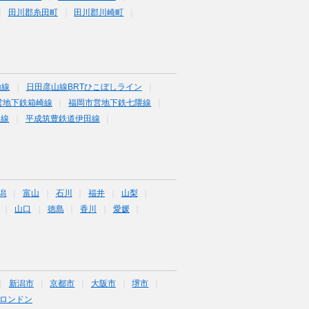
田川郡糸田町
田川郡川崎町
山線
日田彦山線BRTひこぼしライン
営地下鉄箱崎線
福岡市営地下鉄七隈線
塚線
平成筑豊鉄道伊田線
潟
富山
石川
福井
山梨
山口
徳島
香川
愛媛
新潟市
京都市
大阪市
堺市
ロンドン