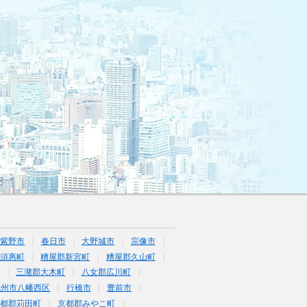
筑紫野市
春日市
大野城市
宗像市
須惠町
糟屋郡新宮町
糟屋郡久山町
三潴郡大木町
八女郡広川町
九州市八幡西区
行橋市
豊前市
京都郡苅田町
京都郡みやこ町