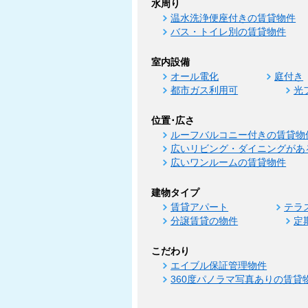
水周り
温水洗浄便座付きの賃貸物件
バス・トイレ別の賃貸物件
室内設備
オール電化
庭付き
都市ガス利用可
光
位置･広さ
ルーフバルコニー付きの賃貸物
広いリビング・ダイニングがあ
広いワンルームの賃貸物件
建物タイプ
賃貸アパート
テラ
分譲賃貸の物件
定
こだわり
エイブル保証管理物件
360度パノラマ写真ありの賃貸