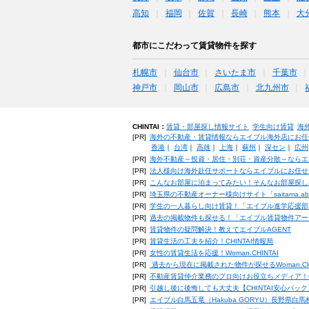
高知
福岡
佐賀
長崎
熊本
大
都市にこだわって賃貸物件を探す
札幌市
仙台市
さいたま市
千葉市
神戸市
岡山市
広島市
北九州市
CHINTAI：
賃貸・部屋探し情報サイト
学生向け賃貸
海
[PR]
海外の不動産・賃貸情報ならエイブル海外店にお任
香港
｜
台湾
｜
高雄
｜
上海
｜
蘇州
｜
深セン
｜
広州
[PR]
海外不動産～投資・居住・別荘・資産分散～ならエ
[PR]
法人様向け海外赴任サポートならエイブルにお任せ
[PR]
こんなお部屋に泊まってみたい！そんなお部屋探し
[PR]
埼玉県の不動産オーナー様向けサイト「saitama.a
[PR]
学生の一人暮らし向け賃貸！「エイブル進学応援部
[PR]
過去の掲載物件も探せる！「エイブル賃貸物件アー
[PR]
賃貸物件の疑問解決！教えてエイブルAGENT
[PR]
賃貸生活の工夫を紹介！CHINTAI情報局
[PR]
女性の賃貸生活を応援！Woman.CHINTAI
[PR]
過去から現在に掲載された物件が探せるWoman.CH
[PR]
不動産賃貸仲介業務のプロ向けお役立ちメディア！CHIN
[PR]
引越し後に後悔しても大丈夫【CHINTAI安心パッ
[PR]
エイブル白馬五竜（Hakuba GORYU）長野県白