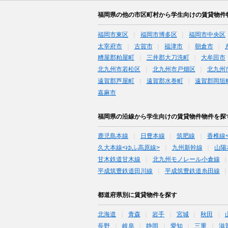
福岡県の他の市区町村から学生向けの賃貸物件
福岡市東区
福岡市博多区
福岡市中央区
太宰府市
古賀市
福津市
朝倉市
糟屋郡粕屋町
三井郡大刀洗町
大牟田市
北九州市若松区
北九州市戸畑区
北九州
遠賀郡芦屋町
遠賀郡水巻町
遠賀郡岡垣
嘉麻市
福岡県の沿線から学生向けの賃貸物件物件を探
鹿児島本線
日豊本線
筑肥線
香椎線
久大本線<ゆふ高原線>
九州新幹線
山陽
甘木鉄道甘木線
北九州モノレール小倉線
平成筑豊鉄道田川線
平成筑豊鉄道糸田線
都道府県別に賃貸物件を探す
北海道
青森
岩手
宮城
秋田
長野
岐阜
静岡
愛知
三重
滋