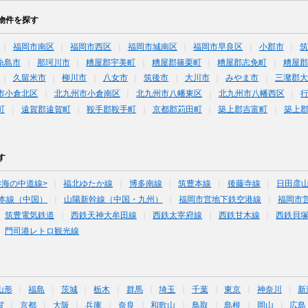
物件を探す
福岡市南区
福岡市西区
福岡市城南区
福岡市早良区
小郡市
糸島市
那珂川市
糟屋郡宇美町
糟屋郡篠栗町
糟屋郡志免町
糟屋郡
久留米市
柳川市
八女市
筑後市
大川市
みやま市
三潴郡大
市小倉北区
北九州市小倉南区
北九州市八幡東区
北九州市八幡西区
町
遠賀郡遠賀町
鞍手郡鞍手町
京都郡苅田町
築上郡吉富町
築上
す
<海の中道線>
福北ゆたか線
博多南線
筑豊本線
後藤寺線
日田彦
本線（中国）
山陽新幹線（中国・九州）
福岡市営地下鉄空港線
福岡市
筑豊電気鉄道
西鉄天神大牟田線
西鉄太宰府線
西鉄甘木線
西鉄貝
門司港レトロ観光線
山形
福島
茨城
栃木
群馬
埼玉
千葉
東京
神奈川
新
賀
京都
大阪
兵庫
奈良
和歌山
鳥取
島根
岡山
広島