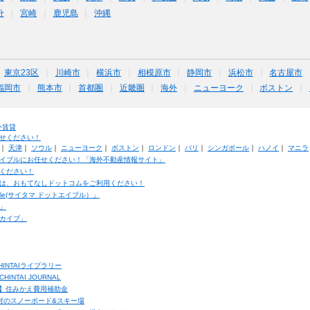
分
宮崎
鹿児島
沖縄
東京23区
川崎市
横浜市
相模原市
静岡市
浜松市
名古屋市
福岡市
熊本市
首都圏
近畿圏
海外
ニューヨーク
ボストン
外賃貸
せください！
｜
天津
｜
ソウル
｜
ニューヨーク
｜
ボストン
｜
ロンドン
｜
パリ
｜
シンガポール
｜
ハノイ
｜
マニラ
イブルにお任せください！「海外不動産情報サイト」
ください！
は、おもてなしドットコムをご利用ください！
ble(サイタマ ドットエイブル）」
」
カイブ」
INTAIライブラリー
TAI JOURNAL
ク】住みかえ費用補助金
馬村のスノーボード&スキー場