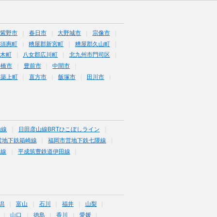
筑紫野市
春日市
大野城市
宗像市
須惠町
糟屋郡新宮町
糟屋郡久山町
木町
八女郡広川町
北九州市門司区
行橋市
豊前市
中間市
郡築上町
直方市
飯塚市
田川市
山線
日田彦山線BRTひこぼしライン
営地下鉄箱崎線
福岡市営地下鉄七隈線
塚線
平成筑豊鉄道伊田線
潟
富山
石川
福井
山梨
山口
徳島
香川
愛媛