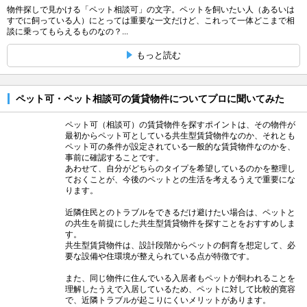
物件探しで見かける「ペット相談可」の文字。ペットを飼いたい人（あるいは
すでに飼っている人）にとっては重要な一文だけど、これって一体どこまで相
談に乗ってもらえるものなの？...
もっと読む
ペット可・ペット相談可の賃貸物件についてプロに聞いてみた
ペット可（相談可）の賃貸物件を探すポイントは、その物件が
最初からペット可としている共生型賃貸物件なのか、それとも
ペット可の条件が設定されている一般的な賃貸物件なのかを、
事前に確認することです。
あわせて、自分がどちらのタイプを希望しているのかを整理し
ておくことが、今後のペットとの生活を考えるうえで重要にな
ります。
近隣住民とのトラブルをできるだけ避けたい場合は、ペットと
の共生を前提にした共生型賃貸物件を探すことをおすすめしま
す。
共生型賃貸物件は、設計段階からペットの飼育を想定して、必
要な設備や住環境が整えられている点が特徴です。
また、同じ物件に住んでいる入居者もペットが飼われることを
理解したうえで入居しているため、ペットに対して比較的寛容
で、近隣トラブルが起こりにくいメリットがあります。