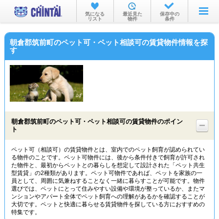
お部屋を探す
気になる
最近見た
保存中の
リスト
物件
条件
沿線・駅から
朝倉郡筑前町のペット可・ペット相談可の賃貸物件情報を探
住所から
す
家賃相場から
通勤通学時間から
物件特集から
朝倉郡筑前町のペット可・ペット相談可の賃貸物件のポイン
不動産会社から
ト
TOP
ペット可（相談可）の賃貸物件とは、室内でのペット飼育が認められてい
る物件のことです。ペット可物件には、後から条件付きで飼育が許可され
た物件と、最初からペットとの暮らしを想定して設計された「ペット共生
型賃貸」の2種類があります。ペット可物件であれば、ペットを家族の一
員として、周囲に気兼ねすることなく一緒に暮らすことが可能です。物件
選びでは、ペットにとって住みやすい設備や環境が整っているか、またマ
ンションやアパート全体でペット飼育への理解があるかを確認することが
大切です。ペットと快適に暮らせる賃貸物件を探している方におすすめの
特集です。