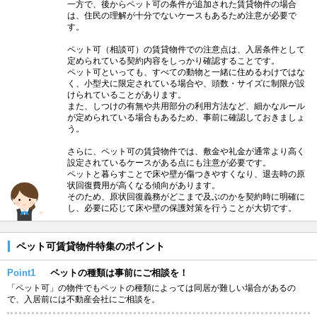
一方で、後からペット可の条件が追加された賃貸物件の場合
は、住民の理解が十分でないケースもあるため注意が必要で
す。
ペット可（相談可）の賃貸物件での注意点は、入居条件として
定められている契約内容をしっかり確認することです。
ペット可といっても、すべての動物と一緒に住めるわけではな
く、小型犬に限定されている場合や、頭数・サイズに制限が設
けられていることがあります。
また、しつけの有無や共用部分の利用方法など、細かなルール
が定められている場合もあるため、事前に確認しておきましょ
う。
さらに、ペット可の賃貸物件では、敷金や礼金が通常より高く
設定されているケースがある点にも注意が必要です。
ペットと暮らすことで床や壁が傷つきやすくなり、退去時の原
状回復費用が高くなる傾向があります。
そのため、原状回復義務がどこまで及ぶのかを契約時に明確に
し、必要に応じて床や壁の保護対策を行うことが大切です。
ペット可賃貸物件特集のポイント
Point1
ペットの種類は事前にご相談を！
「ペット可」の物件でもペットの種類によっては同居が難しい場合があるの
で、入居前には不動産会社にご相談を。