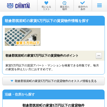
お部屋を探す
気になる
最近見た
保存中の
リスト
物件
条件
沿線・駅から
朝倉郡筑前町の家賃5万円以下の賃貸物件情報を探す
住所から
家賃相場から
通勤通学時間から
物件特集から
朝倉郡筑前町の家賃5万円以下の賃貸物件のポイント
不動産会社から
家賃5万円以下の賃貸アパート・マンションを検索できる特集です。毎月
の家賃を抑えたい方におすすめです。
TOP
朝倉郡筑前町の家賃5万円以下の賃貸物件のオススメ情報を見る
沿線・住所から探す
朝倉郡筑前町の家賃5万円以下の賃貸物件