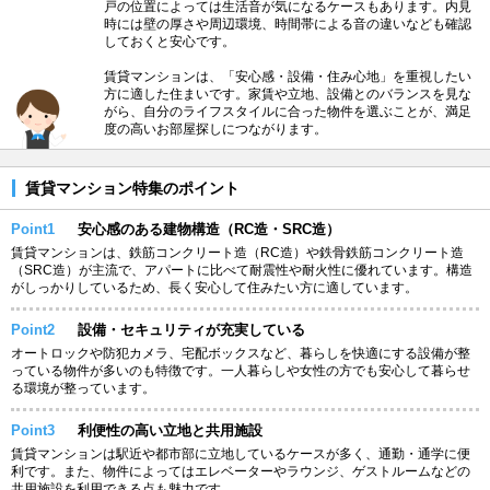
戸の位置によっては生活音が気になるケースもあります。内見
時には壁の厚さや周辺環境、時間帯による音の違いなども確認
しておくと安心です。
賃貸マンションは、「安心感・設備・住み心地」を重視したい
方に適した住まいです。家賃や立地、設備とのバランスを見な
がら、自分のライフスタイルに合った物件を選ぶことが、満足
度の高いお部屋探しにつながります。
賃貸マンション特集のポイント
Point1
安心感のある建物構造（RC造・SRC造）
賃貸マンションは、鉄筋コンクリート造（RC造）や鉄骨鉄筋コンクリート造
（SRC造）が主流で、アパートに比べて耐震性や耐火性に優れています。構造
がしっかりしているため、長く安心して住みたい方に適しています。
Point2
設備・セキュリティが充実している
オートロックや防犯カメラ、宅配ボックスなど、暮らしを快適にする設備が整
っている物件が多いのも特徴です。一人暮らしや女性の方でも安心して暮らせ
る環境が整っています。
Point3
利便性の高い立地と共用施設
賃貸マンションは駅近や都市部に立地しているケースが多く、通勤・通学に便
利です。また、物件によってはエレベーターやラウンジ、ゲストルームなどの
共用施設を利用できる点も魅力です。