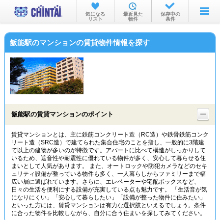
お部屋を探す
気になる
最近見た
保存中の
リスト
物件
条件
沿線・駅から
飯能駅のマンションの賃貸物件情報を探す
住所から
家賃相場から
通勤通学時間から
物件特集から
飯能駅の賃貸マンションのポイント
不動産会社から
賃貸マンションとは、主に鉄筋コンクリート造（RC造）や鉄骨鉄筋コンク
リート造（SRC造）で建てられた集合住宅のことを指し、一般的に3階建
TOP
て以上の建物が多いのが特徴です。アパートに比べて構造がしっかりして
いるため、遮音性や耐震性に優れている物件が多く、安心して暮らせる住
まいとして人気があります。 また、オートロックや防犯カメラなどのセキ
ュリティ設備が整っている物件も多く、一人暮らしからファミリーまで幅
広い層に選ばれています。さらに、エレベーターや宅配ボックスなど、
日々の生活を便利にする設備が充実している点も魅力です。 「生活音が気
になりにくい」「安心して暮らしたい」「設備が整った物件に住みたい」
といった方には、賃貸マンションは有力な選択肢といえるでしょう。条件
に合った物件を比較しながら、自分に合う住まいを探してみてください。