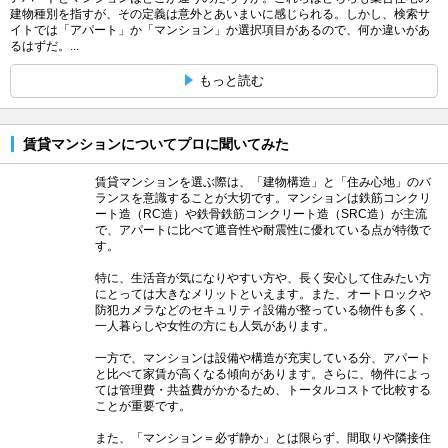
建物種別を指すが、その定義は意外とあいまいに感じられる。しかし、検索サ
イトでは「アパート」か「マンション」か選択項目があるので、何か違いがあ
るはずだ。...
もっと読む
賃貸マンションについてプロに聞いてみた
賃貸マンションを選ぶ際は、「建物構造」と「住み心地」のバ
ランスを意識することが大切です。マンションは鉄筋コンクリ
ート造（RC造）や鉄骨鉄筋コンクリート造（SRC造）が主流
で、アパートに比べて遮音性や耐震性に優れている点が特徴で
す。
特に、生活音が気になりやすい方や、長く安心して住みたい方
にとっては大きなメリットといえます。また、オートロックや
防犯カメラなどのセキュリティ設備が整っている物件も多く、
一人暮らしや女性の方にも人気があります。
一方で、マンションは設備や構造が充実している分、アパート
と比べて家賃が高くなる傾向があります。さらに、物件によっ
ては管理費・共益費がかかるため、トータルコストで比較する
ことが重要です。
また、「マンション＝必ず静か」とは限らず、間取りや隣接住