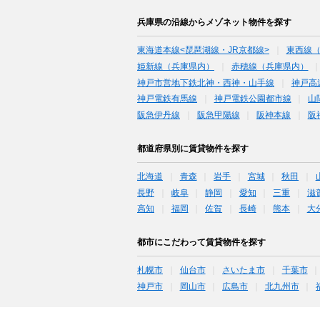
兵庫県の沿線からメゾネット物件を探す
東海道本線<琵琶湖線・JR京都線>
東西線
姫新線（兵庫県内）
赤穂線（兵庫県内）
神戸市営地下鉄北神・西神・山手線
神戸高
神戸電鉄有馬線
神戸電鉄公園都市線
山
阪急伊丹線
阪急甲陽線
阪神本線
阪
都道府県別に賃貸物件を探す
北海道
青森
岩手
宮城
秋田
長野
岐阜
静岡
愛知
三重
滋
高知
福岡
佐賀
長崎
熊本
大
都市にこだわって賃貸物件を探す
札幌市
仙台市
さいたま市
千葉市
神戸市
岡山市
広島市
北九州市