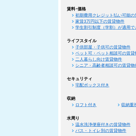
賃料･価格
初期費用クレジット払い可能の
家賃3万円以下の賃貸物件
学生割引制度（学割）が適用で
ライフスタイル
子供部屋・子供可の賃貸物件
ペット可・ペット相談可の賃貸
二人暮らし向け賃貸物件
シニア・高齢者相談可の賃貸物
セキュリティ
宅配ボックス付き
収納
ロフト付き
収納重
水周り
温水洗浄便座付きの賃貸物件
バス・トイレ別の賃貸物件