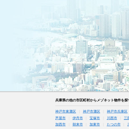
兵庫県の他の市区町村からメゾネット物件を探
神戸市東灘区
神戸市灘区
神戸市兵庫区
芦屋市
伊丹市
宝塚市
川西市
三
加西市
朝来市
加東市
たつの市