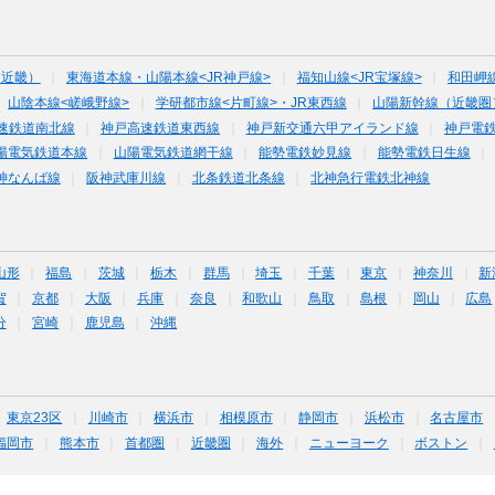
（近畿）
東海道本線・山陽本線<JR神戸線>
福知山線<JR宝塚線>
和田岬
山陰本線<嵯峨野線>
学研都市線<片町線>・JR東西線
山陽新幹線（近畿圏
速鉄道南北線
神戸高速鉄道東西線
神戸新交通六甲アイランド線
神戸電
陽電気鉄道本線
山陽電気鉄道網干線
能勢電鉄妙見線
能勢電鉄日生線
神なんば線
阪神武庫川線
北条鉄道北条線
北神急行電鉄北神線
山形
福島
茨城
栃木
群馬
埼玉
千葉
東京
神奈川
新
賀
京都
大阪
兵庫
奈良
和歌山
鳥取
島根
岡山
広島
分
宮崎
鹿児島
沖縄
東京23区
川崎市
横浜市
相模原市
静岡市
浜松市
名古屋市
福岡市
熊本市
首都圏
近畿圏
海外
ニューヨーク
ボストン