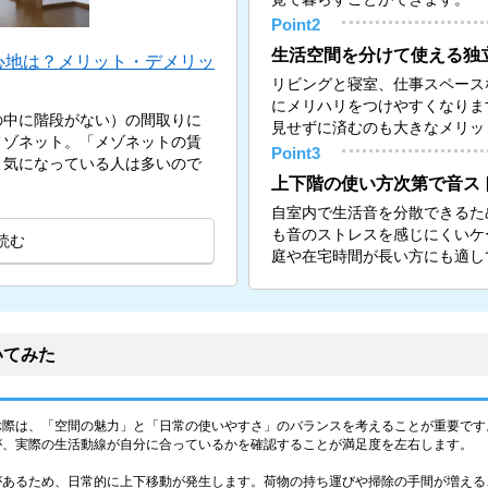
Point2
生活空間を分けて使える独
心地は？メリット・デメリッ
リビングと寝室、仕事スペース
にメリハリをつけやすくなりま
の中に階段がない）の間取りに
見せずに済むのも大きなメリッ
メゾネット。「メゾネットの賃
Point3
と気になっている人は多いので
上下階の使い方次第で音ス
自室内で生活音を分散できるた
も音のストレスを感じにくいケ
読む
庭や在宅時間が長い方にも適し
いてみた
ぶ際は、「空間の魅力」と「日常の使いやすさ」のバランスを考えることが重要です
が、実際の生活動線が自分に合っているかを確認することが満足度を左右します。
があるため、日常的に上下移動が発生します。荷物の持ち運びや掃除の手間が増える