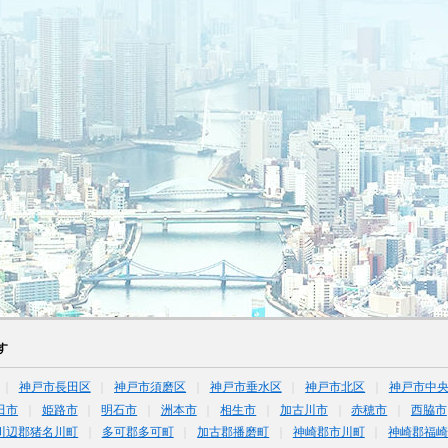
す
神戸市長田区
神戸市須磨区
神戸市垂水区
神戸市北区
神戸市中
田市
姫路市
明石市
洲本市
相生市
加古川市
赤穂市
西脇市
川辺郡猪名川町
多可郡多可町
加古郡播磨町
神崎郡市川町
神崎郡福