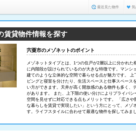
最近見た物件
気
の賃貸物件情報を探す
宍粟市のメゾネットのポイント
メゾネットタイプとは、1つの住戸が2層以上に分かれた
に内階段が設けられているのが大きな特徴です。マンシ
建てのような立体的な空間で暮らせる点が魅力です。 上
ビングと寝室を分けたり、生活スペースと仕事スペース
い方ができます。天井が高く開放感のある物件も多く、
があります。 また、上下階の使い分けによりプライバシ
空間を見せずに対応できる点もメリットです。 「広さや
な暮らしを賃貸で実現したい」という方にとって、メゾ
す。ライフスタイルに合わせて最適な物件を探してみま