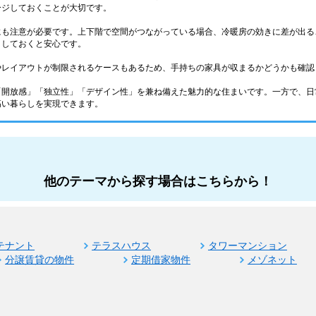
ージしておくことが大切です。
にも注意が必要です。上下階で空間がつながっている場合、冷暖房の効きに差が出る
クしておくと安心です。
やレイアウトが制限されるケースもあるため、手持ちの家具が収まるかどうかも確認
「開放感」「独立性」「デザイン性」を兼ね備えた魅力的な住まいです。一方で、日
高い暮らしを実現できます。
他のテーマから探す場合はこちらから！
テナント
テラスハウス
タワーマンション
分譲賃貸の物件
定期借家物件
メゾネット