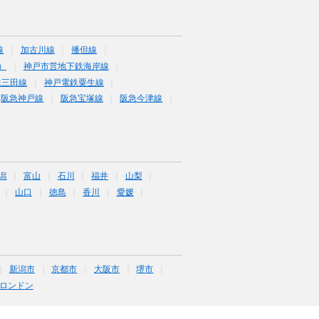
線
加古川線
播但線
）
神戸市営地下鉄海岸線
鉄三田線
神戸電鉄粟生線
阪急神戸線
阪急宝塚線
阪急今津線
潟
富山
石川
福井
山梨
山口
徳島
香川
愛媛
新潟市
京都市
大阪市
堺市
ロンドン