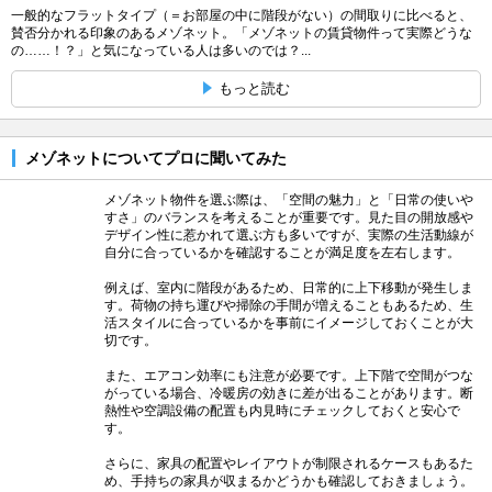
一般的なフラットタイプ（＝お部屋の中に階段がない）の間取りに比べると、
賛否分かれる印象のあるメゾネット。「メゾネットの賃貸物件って実際どうな
の……！？」と気になっている人は多いのでは？...
もっと読む
メゾネットについてプロに聞いてみた
メゾネット物件を選ぶ際は、「空間の魅力」と「日常の使いや
すさ」のバランスを考えることが重要です。見た目の開放感や
デザイン性に惹かれて選ぶ方も多いですが、実際の生活動線が
自分に合っているかを確認することが満足度を左右します。
例えば、室内に階段があるため、日常的に上下移動が発生しま
す。荷物の持ち運びや掃除の手間が増えることもあるため、生
活スタイルに合っているかを事前にイメージしておくことが大
切です。
また、エアコン効率にも注意が必要です。上下階で空間がつな
がっている場合、冷暖房の効きに差が出ることがあります。断
熱性や空調設備の配置も内見時にチェックしておくと安心で
す。
さらに、家具の配置やレイアウトが制限されるケースもあるた
め、手持ちの家具が収まるかどうかも確認しておきましょう。