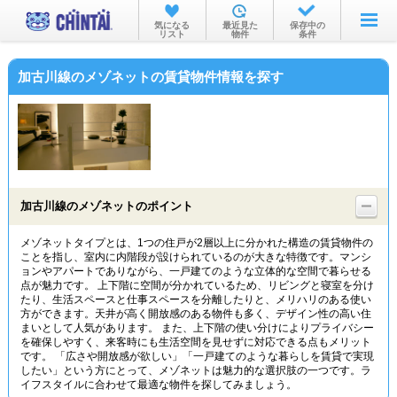
お部屋を探す
気になる
最近見た
保存中の
リスト
物件
条件
沿線・駅から
加古川線のメゾネットの賃貸物件情報を探す
住所から
家賃相場から
通勤通学時間から
物件特集から
加古川線のメゾネットのポイント
不動産会社から
メゾネットタイプとは、1つの住戸が2層以上に分かれた構造の賃貸物件の
ことを指し、室内に内階段が設けられているのが大きな特徴です。マンシ
TOP
ョンやアパートでありながら、一戸建てのような立体的な空間で暮らせる
点が魅力です。 上下階に空間が分かれているため、リビングと寝室を分け
たり、生活スペースと仕事スペースを分離したりと、メリハリのある使い
方ができます。天井が高く開放感のある物件も多く、デザイン性の高い住
まいとして人気があります。 また、上下階の使い分けによりプライバシー
を確保しやすく、来客時にも生活空間を見せずに対応できる点もメリット
です。 「広さや開放感が欲しい」「一戸建てのような暮らしを賃貸で実現
したい」という方にとって、メゾネットは魅力的な選択肢の一つです。ラ
イフスタイルに合わせて最適な物件を探してみましょう。