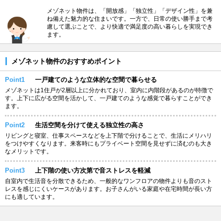
メゾネット物件は、「開放感」「独立性」「デザイン性」を兼
ね備えた魅力的な住まいです。一方で、日常の使い勝手まで考
慮して選ぶことで、より快適で満足度の高い暮らしを実現でき
ます。
メゾネット物件のおすすめポイント
Point1
一戸建てのような立体的な空間で暮らせる
メゾネットは1住戸が2層以上に分かれており、室内に内階段があるのが特徴で
す。上下に広がる空間を活かして、一戸建てのような感覚で暮らすことができ
ます。
Point2
生活空間を分けて使える独立性の高さ
リビングと寝室、仕事スペースなどを上下階で分けることで、生活にメリハリ
をつけやすくなります。来客時にもプライベート空間を見せずに済むのも大き
なメリットです。
Point3
上下階の使い方次第で音ストレスを軽減
自室内で生活音を分散できるため、一般的なワンフロアの物件よりも音のスト
レスを感じにくいケースがあります。お子さんがいる家庭や在宅時間が長い方
にも適しています。