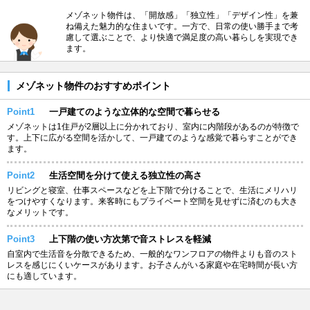
メゾネット物件は、「開放感」「独立性」「デザイン性」を兼
ね備えた魅力的な住まいです。一方で、日常の使い勝手まで考
慮して選ぶことで、より快適で満足度の高い暮らしを実現でき
ます。
メゾネット物件のおすすめポイント
Point1
一戸建てのような立体的な空間で暮らせる
メゾネットは1住戸が2層以上に分かれており、室内に内階段があるのが特徴で
す。上下に広がる空間を活かして、一戸建てのような感覚で暮らすことができ
ます。
Point2
生活空間を分けて使える独立性の高さ
リビングと寝室、仕事スペースなどを上下階で分けることで、生活にメリハリ
をつけやすくなります。来客時にもプライベート空間を見せずに済むのも大き
なメリットです。
Point3
上下階の使い方次第で音ストレスを軽減
自室内で生活音を分散できるため、一般的なワンフロアの物件よりも音のスト
レスを感じにくいケースがあります。お子さんがいる家庭や在宅時間が長い方
にも適しています。