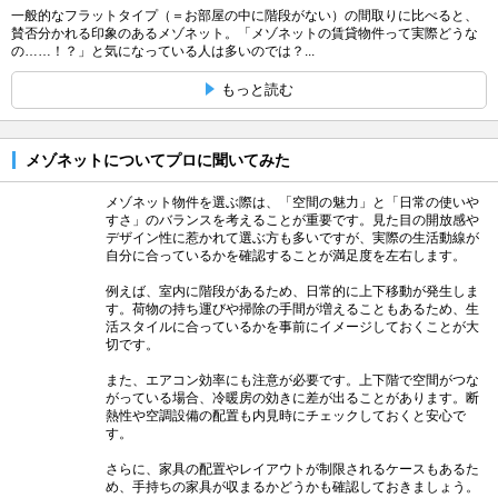
一般的なフラットタイプ（＝お部屋の中に階段がない）の間取りに比べると、
賛否分かれる印象のあるメゾネット。「メゾネットの賃貸物件って実際どうな
の……！？」と気になっている人は多いのでは？...
もっと読む
メゾネットについてプロに聞いてみた
メゾネット物件を選ぶ際は、「空間の魅力」と「日常の使いや
すさ」のバランスを考えることが重要です。見た目の開放感や
デザイン性に惹かれて選ぶ方も多いですが、実際の生活動線が
自分に合っているかを確認することが満足度を左右します。
例えば、室内に階段があるため、日常的に上下移動が発生しま
す。荷物の持ち運びや掃除の手間が増えることもあるため、生
活スタイルに合っているかを事前にイメージしておくことが大
切です。
また、エアコン効率にも注意が必要です。上下階で空間がつな
がっている場合、冷暖房の効きに差が出ることがあります。断
熱性や空調設備の配置も内見時にチェックしておくと安心で
す。
さらに、家具の配置やレイアウトが制限されるケースもあるた
め、手持ちの家具が収まるかどうかも確認しておきましょう。