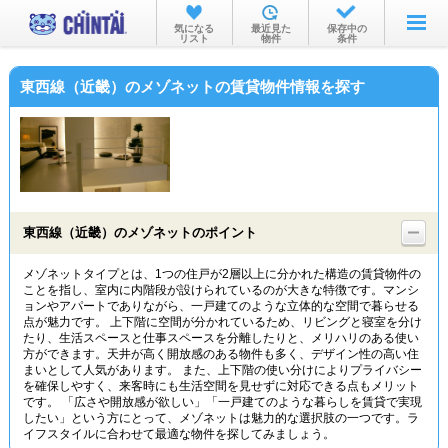
お部屋を探す
気になる
最近見た
保存中の
リスト
物件
条件
沿線・駅から
東西線（近畿）のメゾネットの賃貸物件情報を探す
住所から
家賃相場から
通勤通学時間から
物件特集から
東西線（近畿）のメゾネットのポイント
不動産会社から
メゾネットタイプとは、1つの住戸が2層以上に分かれた構造の賃貸物件の
ことを指し、室内に内階段が設けられているのが大きな特徴です。マンシ
TOP
ョンやアパートでありながら、一戸建てのような立体的な空間で暮らせる
点が魅力です。 上下階に空間が分かれているため、リビングと寝室を分け
たり、生活スペースと仕事スペースを分離したりと、メリハリのある使い
方ができます。天井が高く開放感のある物件も多く、デザイン性の高い住
まいとして人気があります。 また、上下階の使い分けによりプライバシー
を確保しやすく、来客時にも生活空間を見せずに対応できる点もメリット
です。 「広さや開放感が欲しい」「一戸建てのような暮らしを賃貸で実現
したい」という方にとって、メゾネットは魅力的な選択肢の一つです。ラ
イフスタイルに合わせて最適な物件を探してみましょう。