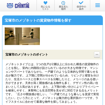
お部屋を探す
気になる
最近見た
保存中の
リスト
物件
条件
沿線・駅から
宝塚市のメゾネットの賃貸物件情報を探す
住所から
家賃相場から
通勤通学時間から
物件特集から
宝塚市のメゾネットのポイント
不動産会社から
メゾネットタイプとは、1つの住戸が2層以上に分かれた構造の賃貸物件の
ことを指し、室内に内階段が設けられているのが大きな特徴です。マンシ
TOP
ョンやアパートでありながら、一戸建てのような立体的な空間で暮らせる
点が魅力です。 上下階に空間が分かれているため、リビングと寝室を分け
たり、生活スペースと仕事スペースを分離したりと、メリハリのある使い
方ができます。天井が高く開放感のある物件も多く、デザイン性の高い住
まいとして人気があります。 また、上下階の使い分けによりプライバシー
を確保しやすく、来客時にも生活空間を見せずに対応できる点もメリット
です。 「広さや開放感が欲しい」「一戸建てのような暮らしを賃貸で実現
したい」という方にとって、メゾネットは魅力的な選択肢の一つです。ラ
イフスタイルに合わせて最適な物件を探してみましょう。