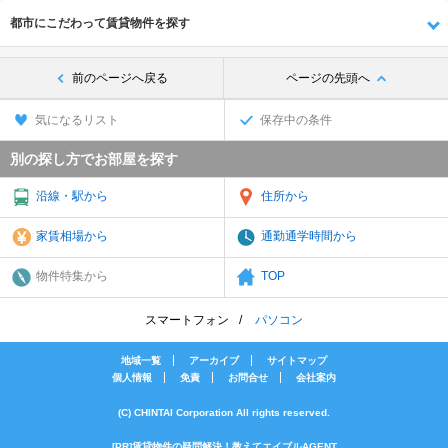
都市にこだわって賃貸物件を探す
前のページへ戻る
ページの先頭へ
気になるリスト
保存中の条件
別の探し方でお部屋を探す
沿線・駅から
住所から
家賃相場から
通勤通学時間から
物件特集から
TOP
スマートフォン
パソコン
地域一覧
アーカイブ
サイトマップ
個人情報
免責
お問合せ
会社案内
(C) CHINTAI Corporation All rights reserved.
[PR]賃貸物件の疑問解決！教えてエイブルAGENT