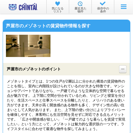
お部屋を探す
気になる
最近見た
保存中の
リスト
物件
条件
沿線・駅から
芦屋市のメゾネットの賃貸物件情報を探す
住所から
家賃相場から
通勤通学時間から
物件特集から
芦屋市のメゾネットのポイント
不動産会社から
メゾネットタイプとは、1つの住戸が2層以上に分かれた構造の賃貸物件の
ことを指し、室内に内階段が設けられているのが大きな特徴です。マンシ
TOP
ョンやアパートでありながら、一戸建てのような立体的な空間で暮らせる
点が魅力です。 上下階に空間が分かれているため、リビングと寝室を分け
たり、生活スペースと仕事スペースを分離したりと、メリハリのある使い
方ができます。天井が高く開放感のある物件も多く、デザイン性の高い住
まいとして人気があります。 また、上下階の使い分けによりプライバシー
を確保しやすく、来客時にも生活空間を見せずに対応できる点もメリット
です。 「広さや開放感が欲しい」「一戸建てのような暮らしを賃貸で実現
したい」という方にとって、メゾネットは魅力的な選択肢の一つです。ラ
イフスタイルに合わせて最適な物件を探してみましょう。