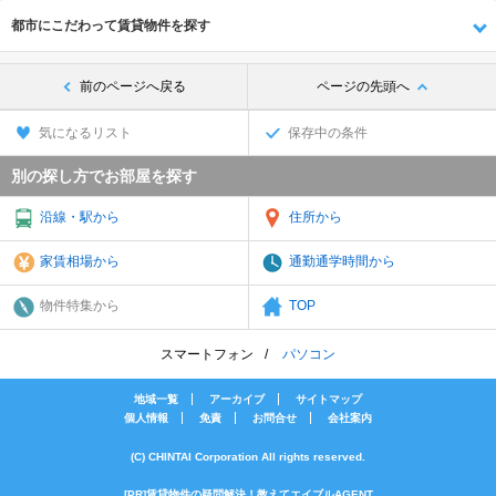
都市にこだわって賃貸物件を探す
前のページへ戻る
ページの先頭へ
気になるリスト
保存中の条件
別の探し方でお部屋を探す
沿線・駅から
住所から
家賃相場から
通勤通学時間から
物件特集から
TOP
スマートフォン
パソコン
地域一覧
アーカイブ
サイトマップ
個人情報
免責
お問合せ
会社案内
(C) CHINTAI Corporation All rights reserved.
[PR]賃貸物件の疑問解決！教えてエイブルAGENT