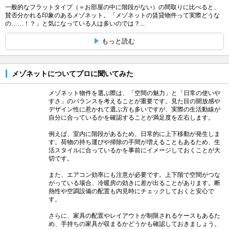
一般的なフラットタイプ（＝お部屋の中に階段がない）の間取りに比べると、
賛否分かれる印象のあるメゾネット。「メゾネットの賃貸物件って実際どうな
の……！？」と気になっている人は多いのでは？...
もっと読む
メゾネットについてプロに聞いてみた
メゾネット物件を選ぶ際は、「空間の魅力」と「日常の使いや
すさ」のバランスを考えることが重要です。見た目の開放感や
デザイン性に惹かれて選ぶ方も多いですが、実際の生活動線が
自分に合っているかを確認することが満足度を左右します。
例えば、室内に階段があるため、日常的に上下移動が発生しま
す。荷物の持ち運びや掃除の手間が増えることもあるため、生
活スタイルに合っているかを事前にイメージしておくことが大
切です。
また、エアコン効率にも注意が必要です。上下階で空間がつな
がっている場合、冷暖房の効きに差が出ることがあります。断
熱性や空調設備の配置も内見時にチェックしておくと安心で
す。
さらに、家具の配置やレイアウトが制限されるケースもあるた
め、手持ちの家具が収まるかどうかも確認しておきましょう。