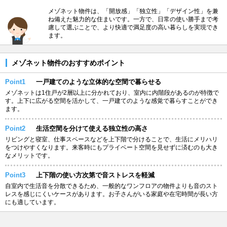
メゾネット物件は、「開放感」「独立性」「デザイン性」を兼
ね備えた魅力的な住まいです。一方で、日常の使い勝手まで考
慮して選ぶことで、より快適で満足度の高い暮らしを実現でき
ます。
メゾネット物件のおすすめポイント
Point1
一戸建てのような立体的な空間で暮らせる
メゾネットは1住戸が2層以上に分かれており、室内に内階段があるのが特徴で
す。上下に広がる空間を活かして、一戸建てのような感覚で暮らすことができ
ます。
Point2
生活空間を分けて使える独立性の高さ
リビングと寝室、仕事スペースなどを上下階で分けることで、生活にメリハリ
をつけやすくなります。来客時にもプライベート空間を見せずに済むのも大き
なメリットです。
Point3
上下階の使い方次第で音ストレスを軽減
自室内で生活音を分散できるため、一般的なワンフロアの物件よりも音のスト
レスを感じにくいケースがあります。お子さんがいる家庭や在宅時間が長い方
にも適しています。