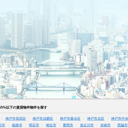
55%以下の賃貸物件物件を探す
神戸市長田区
神戸市須磨区
神戸市垂水区
神戸市北区
神戸市中
田市
姫路市
明石市
相生市
豊岡市
加古川市
赤穂市
西脇市