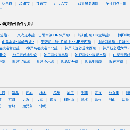
朝来市
淡路市
加東市
たつの市
川辺郡猪名川町
多可郡多可町
町
下の賃貸物件物件を探す
（近畿）
東海道本線・山陽本線<JR神戸線>
福知山線<JR宝塚線>
和田岬
山陰本線<嵯峨野線>
学研都市線<片町線>・JR東西線
山陽新幹線（近畿圏
後鉄道宮豊線
神戸高速鉄道南北線
神戸高速鉄道東西線
神戸新交通六甲
田線
神戸電鉄粟生線
神戸電鉄有馬線
神戸電鉄公園都市線
山陽電気
戸線
阪急宝塚線
阪急今津線
阪急伊丹線
阪急甲陽線
阪神本線
山形
福島
茨城
栃木
群馬
埼玉
千葉
東京
神奈川
新
賀
京都
大阪
兵庫
奈良
和歌山
鳥取
島根
岡山
広島
分
宮崎
鹿児島
沖縄