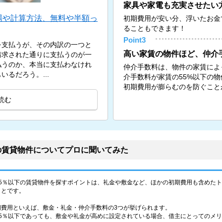
家具や家電も充実させたい
場や計算方法、無料や半額っ
初期費用が安い分、浮いたお金
ることもできます！
Point3
を支払うが、その内訳の一つと
高い家賃の物件ほど、仲介
請求された通りに支払うのが一
払うのか、本当に支払わなけれ
仲介手数料は、物件の家賃によ
るだろう。...
介手数料が家賃の55%以下の
初期費用が膨らむのを防ぐこと
読む
の賃貸物件についてプロに聞いてみた
55％以下の賃貸物件を探すポイントは、礼金や敷金など、ほかの初期費用も含めた
ことです。
期費用といえば、敷金・礼金・仲介手数料の3つが挙げられます。
55％以下であっても、敷金や礼金が高めに設定されている場合、借主にとってのメ