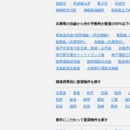
加西市
丹波篠山市
養父市
丹波市
神崎郡市川町
神崎郡福崎町
揖保郡太子
兵庫県の沿線から仲介手数料が家賃の55%以
東海道本線<琵琶湖線・JR京都線>
東西線
姫新線（兵庫県内）
赤穂線（兵庫県内）
神戸市営地下鉄北神・西神・山手線
京都丹
神戸新交通ポートアイランド線
神戸電鉄三
能勢電鉄妙見線
能勢電鉄日生線
阪急神
北条鉄道北条線
北神急行電鉄北神線
都道府県別に賃貸物件を探す
北海道
青森
岩手
宮城
秋田
長野
岐阜
静岡
愛知
三重
滋
高知
福岡
佐賀
長崎
熊本
大
都市にこだわって賃貸物件を探す