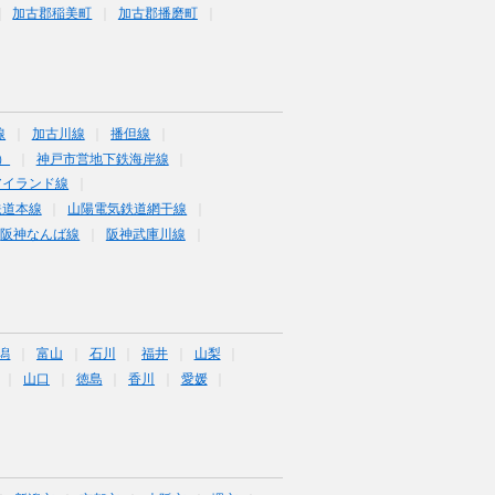
加古郡稲美町
加古郡播磨町
線
加古川線
播但線
）
神戸市営地下鉄海岸線
アイランド線
鉄道本線
山陽電気鉄道網干線
阪神なんば線
阪神武庫川線
潟
富山
石川
福井
山梨
山口
徳島
香川
愛媛