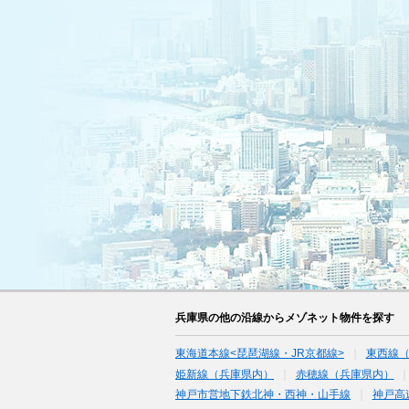
兵庫県の他の沿線からメゾネット物件を探す
東海道本線<琵琶湖線・JR京都線>
東西線
姫新線（兵庫県内）
赤穂線（兵庫県内）
神戸市営地下鉄北神・西神・山手線
神戸高