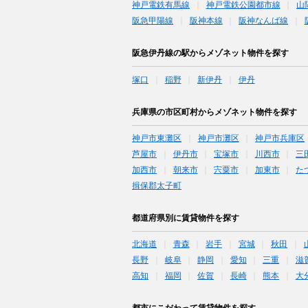
神戸電鉄有馬線
神戸電鉄公園都市線
山
阪急甲陽線
阪神本線
阪神なんば線
阪急伊丹線の駅からメゾネット物件を探す
塚口
稲野
新伊丹
伊丹
兵庫県の市区町村からメゾネット物件を探す
神戸市東灘区
神戸市灘区
神戸市兵庫区
芦屋市
伊丹市
宝塚市
川西市
三
加西市
朝来市
宍粟市
加東市
た
揖保郡太子町
都道府県別に賃貸物件を探す
北海道
青森
岩手
宮城
秋田
長野
岐阜
静岡
愛知
三重
滋
高知
福岡
佐賀
長崎
熊本
大
都市にこだわって賃貸物件を探す