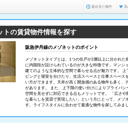
最近見た物件
気
ットの賃貸物件情報を探す
阪急伊丹線のメゾネットのポイント
メゾネットタイプとは、1つの住戸が2層以上に分かれた
に内階段が設けられているのが大きな特徴です。マンシ
建てのような立体的な空間で暮らせる点が魅力です。 上
ビングと寝室を分けたり、生活スペースと仕事スペース
い方ができます。天井が高く開放感のある物件も多く、
があります。 また、上下階の使い分けによりプライバシ
空間を見せずに対応できる点もメリットです。 「広さや
な暮らしを賃貸で実現したい」という方にとって、メゾ
す。ライフスタイルに合わせて最適な物件を探してみま