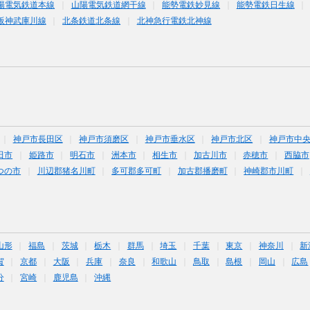
陽電気鉄道本線
山陽電気鉄道網干線
能勢電鉄妙見線
能勢電鉄日生線
阪神武庫川線
北条鉄道北条線
北神急行電鉄北神線
神戸市長田区
神戸市須磨区
神戸市垂水区
神戸市北区
神戸市中
田市
姫路市
明石市
洲本市
相生市
加古川市
赤穂市
西脇市
つの市
川辺郡猪名川町
多可郡多可町
加古郡播磨町
神崎郡市川町
山形
福島
茨城
栃木
群馬
埼玉
千葉
東京
神奈川
新
賀
京都
大阪
兵庫
奈良
和歌山
鳥取
島根
岡山
広島
分
宮崎
鹿児島
沖縄