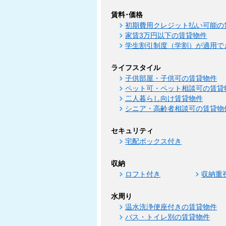
賃料･価格
初期費用クレジット払い可能の
家賃3万円以下の賃貸物件
学生割引制度（学割）が適用で
ライフスタイル
子供部屋・子供可の賃貸物件
ペット可・ペット相談可の賃貸
二人暮らし向け賃貸物件
シニア・高齢者相談可の賃貸物
セキュリティ
宅配ボックス付き
収納
ロフト付き
収納重
水周り
温水洗浄便座付きの賃貸物件
バス・トイレ別の賃貸物件