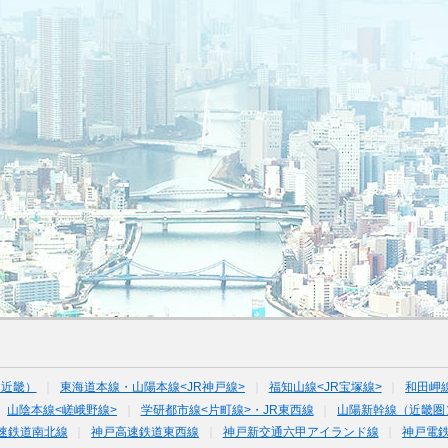
（近畿）
東海道本線・山陽本線<JR神戸線>
福知山線<JR宝塚線>
和田岬
山陰本線<嵯峨野線>
学研都市線<片町線>・JR東西線
山陽新幹線（近畿圏
速鉄道南北線
神戸高速鉄道東西線
神戸新交通六甲アイランド線
神戸電