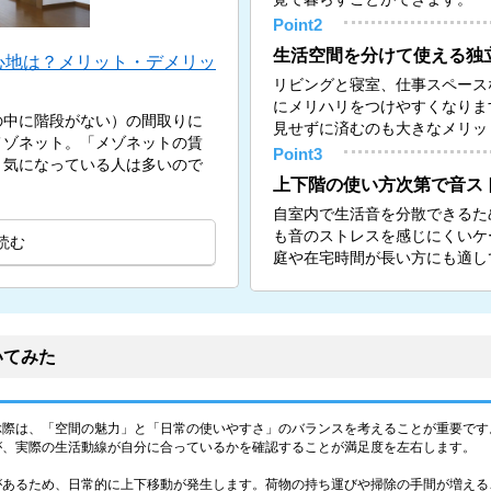
Point2
生活空間を分けて使える独
心地は？メリット・デメリッ
リビングと寝室、仕事スペース
にメリハリをつけやすくなりま
の中に階段がない）の間取りに
見せずに済むのも大きなメリッ
メゾネット。「メゾネットの賃
Point3
と気になっている人は多いので
上下階の使い方次第で音ス
自室内で生活音を分散できるた
も音のストレスを感じにくいケ
読む
庭や在宅時間が長い方にも適し
いてみた
ぶ際は、「空間の魅力」と「日常の使いやすさ」のバランスを考えることが重要です
が、実際の生活動線が自分に合っているかを確認することが満足度を左右します。
があるため、日常的に上下移動が発生します。荷物の持ち運びや掃除の手間が増える