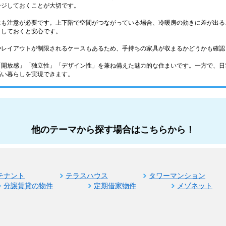
ージしておくことが大切です。
にも注意が必要です。上下階で空間がつながっている場合、冷暖房の効きに差が出る
クしておくと安心です。
やレイアウトが制限されるケースもあるため、手持ちの家具が収まるかどうかも確認
「開放感」「独立性」「デザイン性」を兼ね備えた魅力的な住まいです。一方で、日
高い暮らしを実現できます。
他のテーマから探す場合はこちらから！
テナント
テラスハウス
タワーマンション
分譲賃貸の物件
定期借家物件
メゾネット