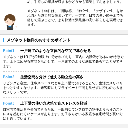
め、手持ちの家具が収まるかどうかも確認しておきましょう。
メゾネット物件は、「開放感」「独立性」「デザイン性」を兼
ね備えた魅力的な住まいです。一方で、日常の使い勝手まで考
慮して選ぶことで、より快適で満足度の高い暮らしを実現でき
ます。
メゾネット物件のおすすめポイント
Point1
一戸建てのような立体的な空間で暮らせる
メゾネットは1住戸が2層以上に分かれており、室内に内階段があるのが特徴で
す。上下に広がる空間を活かして、一戸建てのような感覚で暮らすことができ
ます。
Point2
生活空間を分けて使える独立性の高さ
リビングと寝室、仕事スペースなどを上下階で分けることで、生活にメリハリ
をつけやすくなります。来客時にもプライベート空間を見せずに済むのも大き
なメリットです。
Point3
上下階の使い方次第で音ストレスを軽減
自室内で生活音を分散できるため、一般的なワンフロアの物件よりも音のスト
レスを感じにくいケースがあります。お子さんがいる家庭や在宅時間が長い方
にも適しています。