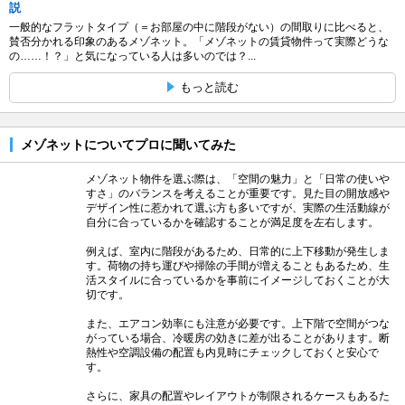
説
一般的なフラットタイプ（＝お部屋の中に階段がない）の間取りに比べると、
賛否分かれる印象のあるメゾネット。「メゾネットの賃貸物件って実際どうな
の……！？」と気になっている人は多いのでは？...
もっと読む
メゾネットについてプロに聞いてみた
メゾネット物件を選ぶ際は、「空間の魅力」と「日常の使いや
すさ」のバランスを考えることが重要です。見た目の開放感や
デザイン性に惹かれて選ぶ方も多いですが、実際の生活動線が
自分に合っているかを確認することが満足度を左右します。
例えば、室内に階段があるため、日常的に上下移動が発生しま
す。荷物の持ち運びや掃除の手間が増えることもあるため、生
活スタイルに合っているかを事前にイメージしておくことが大
切です。
また、エアコン効率にも注意が必要です。上下階で空間がつな
がっている場合、冷暖房の効きに差が出ることがあります。断
熱性や空調設備の配置も内見時にチェックしておくと安心で
す。
さらに、家具の配置やレイアウトが制限されるケースもあるた