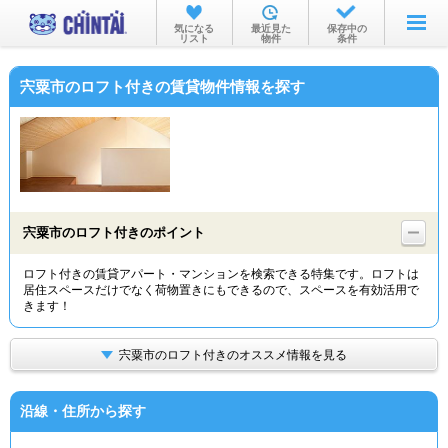
お部屋を探す
気になる
最近見た
保存中の
リスト
物件
条件
沿線・駅から
宍粟市のロフト付きの賃貸物件情報を探す
住所から
家賃相場から
通勤通学時間から
物件特集から
宍粟市のロフト付きのポイント
不動産会社から
ロフト付きの賃貸アパート・マンションを検索できる特集です。ロフトは
居住スペースだけでなく荷物置きにもできるので、スペースを有効活用で
TOP
きます！
宍粟市のロフト付きのオススメ情報を見る
沿線・住所から探す