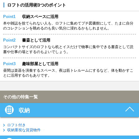
ロフトの活用術3つのポイント
Point1
収納スペースに活用
本や雑誌を捨てられない人も、ロフトに集めてプチ図書館にして、たまに自分
のコレクションを眺めるのも良い気分に浸れるかもしれません。
Point2
書斎として活用
コンパクトサイズのロフトなら机とイスだけで物事に集中できる書斎として読
書や仕事の場とするのもよいでしょう。
Point3
趣味部屋として活用
昼間は楽器を演奏するスペース、夜は筋トレルームにするなど、体を動かすこ
とに活用するのもありです。
その他の特集一覧
収納
ロフト付き
収納重視な賃貸物件