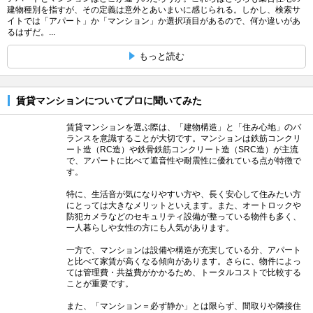
建物種別を指すが、その定義は意外とあいまいに感じられる。しかし、検索サ
イトでは「アパート」か「マンション」か選択項目があるので、何か違いがあ
るはずだ。...
もっと読む
賃貸マンションについてプロに聞いてみた
賃貸マンションを選ぶ際は、「建物構造」と「住み心地」のバ
ランスを意識することが大切です。マンションは鉄筋コンクリ
ート造（RC造）や鉄骨鉄筋コンクリート造（SRC造）が主流
で、アパートに比べて遮音性や耐震性に優れている点が特徴で
す。
特に、生活音が気になりやすい方や、長く安心して住みたい方
にとっては大きなメリットといえます。また、オートロックや
防犯カメラなどのセキュリティ設備が整っている物件も多く、
一人暮らしや女性の方にも人気があります。
一方で、マンションは設備や構造が充実している分、アパート
と比べて家賃が高くなる傾向があります。さらに、物件によっ
ては管理費・共益費がかかるため、トータルコストで比較する
ことが重要です。
また、「マンション＝必ず静か」とは限らず、間取りや隣接住