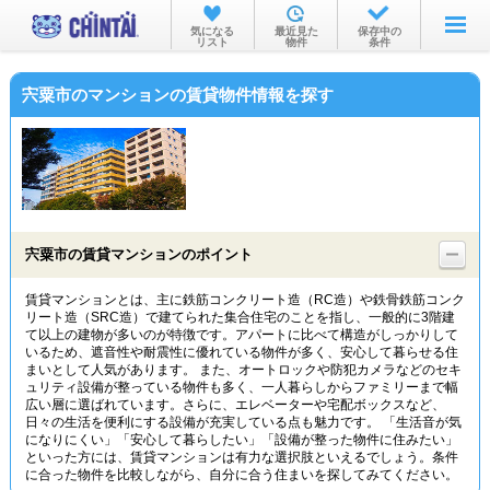
お部屋を探す
気になる
最近見た
保存中の
リスト
物件
条件
沿線・駅から
宍粟市のマンションの賃貸物件情報を探す
住所から
家賃相場から
通勤通学時間から
物件特集から
宍粟市の賃貸マンションのポイント
不動産会社から
賃貸マンションとは、主に鉄筋コンクリート造（RC造）や鉄骨鉄筋コンク
リート造（SRC造）で建てられた集合住宅のことを指し、一般的に3階建
TOP
て以上の建物が多いのが特徴です。アパートに比べて構造がしっかりして
いるため、遮音性や耐震性に優れている物件が多く、安心して暮らせる住
まいとして人気があります。 また、オートロックや防犯カメラなどのセキ
ュリティ設備が整っている物件も多く、一人暮らしからファミリーまで幅
広い層に選ばれています。さらに、エレベーターや宅配ボックスなど、
日々の生活を便利にする設備が充実している点も魅力です。 「生活音が気
になりにくい」「安心して暮らしたい」「設備が整った物件に住みたい」
といった方には、賃貸マンションは有力な選択肢といえるでしょう。条件
に合った物件を比較しながら、自分に合う住まいを探してみてください。