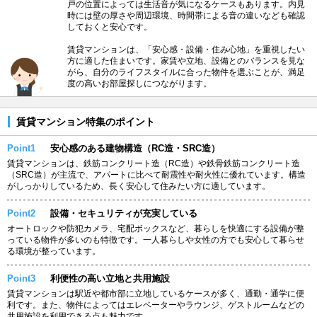
戸の位置によっては生活音が気になるケースもあります。内見
時には壁の厚さや周辺環境、時間帯による音の違いなども確認
しておくと安心です。
賃貸マンションは、「安心感・設備・住み心地」を重視したい
方に適した住まいです。家賃や立地、設備とのバランスを見な
がら、自分のライフスタイルに合った物件を選ぶことが、満足
度の高いお部屋探しにつながります。
賃貸マンション特集のポイント
Point1
安心感のある建物構造（RC造・SRC造）
賃貸マンションは、鉄筋コンクリート造（RC造）や鉄骨鉄筋コンクリート造
（SRC造）が主流で、アパートに比べて耐震性や耐火性に優れています。構造
がしっかりしているため、長く安心して住みたい方に適しています。
Point2
設備・セキュリティが充実している
オートロックや防犯カメラ、宅配ボックスなど、暮らしを快適にする設備が整
っている物件が多いのも特徴です。一人暮らしや女性の方でも安心して暮らせ
る環境が整っています。
Point3
利便性の高い立地と共用施設
賃貸マンションは駅近や都市部に立地しているケースが多く、通勤・通学に便
利です。また、物件によってはエレベーターやラウンジ、ゲストルームなどの
共用施設を利用できる点も魅力です。