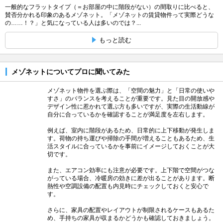
一般的なフラットタイプ（＝お部屋の中に階段がない）の間取りに比べると、
賛否分かれる印象のあるメゾネット。「メゾネットの賃貸物件って実際どうな
の……！？」と気になっている人は多いのでは？...
もっと読む
メゾネットについてプロに聞いてみた
メゾネット物件を選ぶ際は、「空間の魅力」と「日常の使いや
すさ」のバランスを考えることが重要です。見た目の開放感や
デザイン性に惹かれて選ぶ方も多いですが、実際の生活動線が
自分に合っているかを確認することが満足度を左右します。
例えば、室内に階段があるため、日常的に上下移動が発生しま
す。荷物の持ち運びや掃除の手間が増えることもあるため、生
活スタイルに合っているかを事前にイメージしておくことが大
切です。
また、エアコン効率にも注意が必要です。上下階で空間がつな
がっている場合、冷暖房の効きに差が出ることがあります。断
熱性や空調設備の配置も内見時にチェックしておくと安心で
す。
さらに、家具の配置やレイアウトが制限されるケースもあるた
め、手持ちの家具が収まるかどうかも確認しておきましょう。