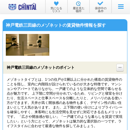
お部屋を探す
気になる
最近見た
保存中の
リスト
物件
条件
沿線・駅から
神戸電鉄三田線のメゾネットの賃貸物件情報を探す
住所から
家賃相場から
通勤通学時間から
物件特集から
神戸電鉄三田線のメゾネットのポイント
不動産会社から
メゾネットタイプとは、1つの住戸が2層以上に分かれた構造の賃貸物件の
ことを指し、室内に内階段が設けられているのが大きな特徴です。マンシ
TOP
ョンやアパートでありながら、一戸建てのような立体的な空間で暮らせる
点が魅力です。 上下階に空間が分かれているため、リビングと寝室を分け
たり、生活スペースと仕事スペースを分離したりと、メリハリのある使い
方ができます。天井が高く開放感のある物件も多く、デザイン性の高い住
まいとして人気があります。 また、上下階の使い分けによりプライバシー
を確保しやすく、来客時にも生活空間を見せずに対応できる点もメリット
です。 「広さや開放感が欲しい」「一戸建てのような暮らしを賃貸で実現
したい」という方にとって、メゾネットは魅力的な選択肢の一つです。ラ
イフスタイルに合わせて最適な物件を探してみましょう。