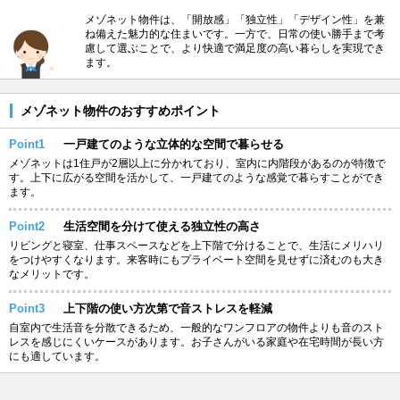
メゾネット物件は、「開放感」「独立性」「デザイン性」を兼
ね備えた魅力的な住まいです。一方で、日常の使い勝手まで考
慮して選ぶことで、より快適で満足度の高い暮らしを実現でき
ます。
メゾネット物件のおすすめポイント
Point1
一戸建てのような立体的な空間で暮らせる
メゾネットは1住戸が2層以上に分かれており、室内に内階段があるのが特徴で
す。上下に広がる空間を活かして、一戸建てのような感覚で暮らすことができ
ます。
Point2
生活空間を分けて使える独立性の高さ
リビングと寝室、仕事スペースなどを上下階で分けることで、生活にメリハリ
をつけやすくなります。来客時にもプライベート空間を見せずに済むのも大き
なメリットです。
Point3
上下階の使い方次第で音ストレスを軽減
自室内で生活音を分散できるため、一般的なワンフロアの物件よりも音のスト
レスを感じにくいケースがあります。お子さんがいる家庭や在宅時間が長い方
にも適しています。