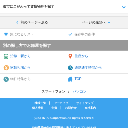
都市にこだわって賃貸物件を探す
前のページへ戻る
ページの先頭へ
気になるリスト
保存中の条件
別の探し方でお部屋を探す
沿線・駅から
住所から
家賃相場から
通勤通学時間から
物件特集から
TOP
スマートフォン
パソコン
地域一覧
アーカイブ
サイトマップ
個人情報
免責
お問合せ
会社案内
(C) CHINTAI Corporation All rights reserved.
[PR]賃貸物件の疑問解決！教えてエイブルAGENT