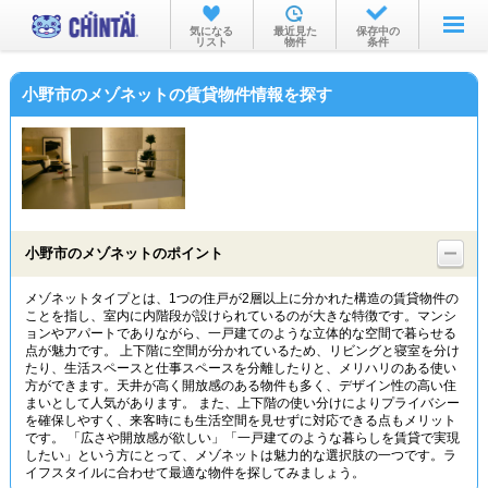
お部屋を探す
気になる
最近見た
保存中の
リスト
物件
条件
沿線・駅から
小野市のメゾネットの賃貸物件情報を探す
住所から
家賃相場から
通勤通学時間から
物件特集から
小野市のメゾネットのポイント
不動産会社から
メゾネットタイプとは、1つの住戸が2層以上に分かれた構造の賃貸物件の
ことを指し、室内に内階段が設けられているのが大きな特徴です。マンシ
TOP
ョンやアパートでありながら、一戸建てのような立体的な空間で暮らせる
点が魅力です。 上下階に空間が分かれているため、リビングと寝室を分け
たり、生活スペースと仕事スペースを分離したりと、メリハリのある使い
方ができます。天井が高く開放感のある物件も多く、デザイン性の高い住
まいとして人気があります。 また、上下階の使い分けによりプライバシー
を確保しやすく、来客時にも生活空間を見せずに対応できる点もメリット
です。 「広さや開放感が欲しい」「一戸建てのような暮らしを賃貸で実現
したい」という方にとって、メゾネットは魅力的な選択肢の一つです。ラ
イフスタイルに合わせて最適な物件を探してみましょう。