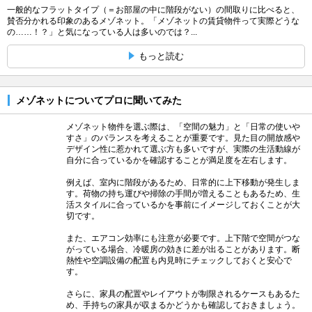
一般的なフラットタイプ（＝お部屋の中に階段がない）の間取りに比べると、
賛否分かれる印象のあるメゾネット。「メゾネットの賃貸物件って実際どうな
の……！？」と気になっている人は多いのでは？...
もっと読む
メゾネットについてプロに聞いてみた
メゾネット物件を選ぶ際は、「空間の魅力」と「日常の使いや
すさ」のバランスを考えることが重要です。見た目の開放感や
デザイン性に惹かれて選ぶ方も多いですが、実際の生活動線が
自分に合っているかを確認することが満足度を左右します。
例えば、室内に階段があるため、日常的に上下移動が発生しま
す。荷物の持ち運びや掃除の手間が増えることもあるため、生
活スタイルに合っているかを事前にイメージしておくことが大
切です。
また、エアコン効率にも注意が必要です。上下階で空間がつな
がっている場合、冷暖房の効きに差が出ることがあります。断
熱性や空調設備の配置も内見時にチェックしておくと安心で
す。
さらに、家具の配置やレイアウトが制限されるケースもあるた
め、手持ちの家具が収まるかどうかも確認しておきましょう。