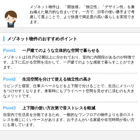
メゾネット物件は、「開放感」「独立性」「デザイン性」を兼
ね備えた魅力的な住まいです。一方で、日常の使い勝手まで考
慮して選ぶことで、より快適で満足度の高い暮らしを実現でき
ます。
メゾネット物件のおすすめポイント
Point1
一戸建てのような立体的な空間で暮らせる
メゾネットは1住戸が2層以上に分かれており、室内に内階段があるのが特徴で
す。上下に広がる空間を活かして、一戸建てのような感覚で暮らすことができ
ます。
Point2
生活空間を分けて使える独立性の高さ
リビングと寝室、仕事スペースなどを上下階で分けることで、生活にメリハリ
をつけやすくなります。来客時にもプライベート空間を見せずに済むのも大き
なメリットです。
Point3
上下階の使い方次第で音ストレスを軽減
自室内で生活音を分散できるため、一般的なワンフロアの物件よりも音のスト
レスを感じにくいケースがあります。お子さんがいる家庭や在宅時間が長い方
にも適しています。