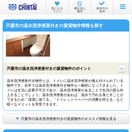
お部屋を探す
気になる
最近見た
保存中の
リスト
物件
条件
沿線・駅から
宍粟市の温水洗浄便座付きの賃貸物件情報を探す
住所から
家賃相場から
通勤通学時間から
物件特集から
宍粟市の温水洗浄便座付きの賃貸物件のポイント
不動産会社から
温水洗浄便座付き物件とは、トイレに温水洗浄便座が備え付けられている
物件です。近年では温水洗浄便座付き物件も一般的になってきました。ト
TOP
イレは生活に必要不可欠であり、温水洗浄便座があることで生活の質も向
上することでしょう。温水洗浄便座があれば、温水で汚れを落とすことが
できるため「清潔に保てる」「トイレットペーパーの消費を抑える」など
様々なメリットを享受できます。
宍粟市の温水洗浄便座付きの賃貸物件のオススメ情報を見る