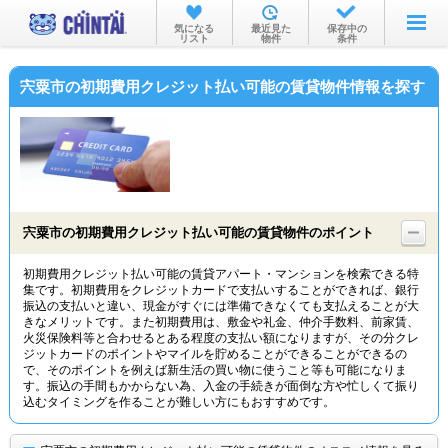
お部屋を探す
気になる
最近見た
保存中の
リスト
物件
条件
沿線・駅から
宍粟市の初期費用クレジット払い可能の賃貸物件情報を探す
住所から
家賃相場から
通勤通学時間から
物件特集から
宍粟市の初期費用クレジット払い可能の賃貸物件のポイント
不動産会社から
初期費用クレジット払い可能の賃貸アパート・マンションを検索できる特
集です。初期費用をクレジットカードで支払いすることができれば、銀行
TOP
振込の支払いと違い、現金がすぐには準備できなくても支払えることが大
きなメリットです。また初期費用は、敷金や礼金、仲介手数料、前家賃、
火災保険料等と合わせるとある程度の支払い額になりますが、その分クレ
ジットカードのポイントやマイルを貯めることができることができるの
で、そのポイントを例えば新生活の買い物に使うこと等も可能になりま
す。振込の手間もかからない為、入金の手続きが面倒な方や忙しくて振り
込むタイミングを作ることが難しい方にもおすすめです。