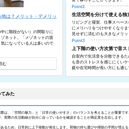
Point2
生活空間を分けて使える独
心地は？メリット・デメリッ
リビングと寝室、仕事スペース
にメリハリをつけやすくなりま
の中に階段がない）の間取りに
見せずに済むのも大きなメリッ
メゾネット。「メゾネットの賃
Point3
と気になっている人は多いので
上下階の使い方次第で音ス
自室内で生活音を分散できるた
も音のストレスを感じにくいケ
読む
庭や在宅時間が長い方にも適し
いてみた
ぶ際は、「空間の魅力」と「日常の使いやすさ」のバランスを考えることが重要です
が、実際の生活動線が自分に合っているかを確認することが満足度を左右します。
があるため、日常的に上下移動が発生します。荷物の持ち運びや掃除の手間が増える