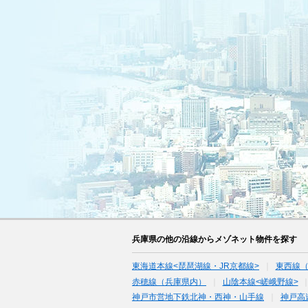
兵庫県の他の沿線からメゾネット物件を探す
東海道本線<琵琶湖線・JR京都線>
東西線
赤穂線（兵庫県内）
山陰本線<嵯峨野線>
神戸市営地下鉄北神・西神・山手線
神戸高