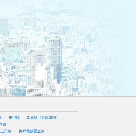
線
播但線
姫新線（兵庫県内）
岸線
鉄三田線
神戸電鉄粟生線