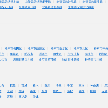
陽電気鉄道本線
山陽電気鉄道網干線
能勢電鉄妙見線
能勢電鉄日生線
神なんば線
阪神武庫川線
北条鉄道北条線
北神急行電鉄北神線
神戸市長田区
神戸市須磨区
神戸市垂水区
神戸市北区
神戸市中
田市
姫路市
明石市
洲本市
相生市
加古川市
赤穂市
西脇市
つの市
川辺郡猪名川町
多可郡多可町
加古郡播磨町
神崎郡市川町
山形
福島
茨城
栃木
群馬
埼玉
千葉
東京
神奈川
新
賀
京都
大阪
兵庫
奈良
和歌山
鳥取
島根
岡山
広島
分
宮崎
鹿児島
沖縄