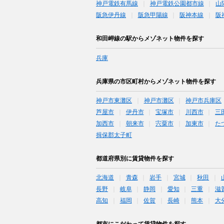
神戸電鉄有馬線
神戸電鉄公園都市線
山
阪急伊丹線
阪急甲陽線
阪神本線
阪
和田岬線の駅からメゾネット物件を探す
兵庫
兵庫県の市区町村からメゾネット物件を探す
神戸市東灘区
神戸市灘区
神戸市兵庫区
芦屋市
伊丹市
宝塚市
川西市
三
加西市
朝来市
宍粟市
加東市
た
揖保郡太子町
都道府県別に賃貸物件を探す
北海道
青森
岩手
宮城
秋田
長野
岐阜
静岡
愛知
三重
滋
高知
福岡
佐賀
長崎
熊本
大
都市にこだわって賃貸物件を探す