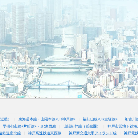
（近畿）
東海道本線・山陽本線<JR神戸線>
福知山線<JR宝塚線>
加古川
学研都市線<片町線>・JR東西線
山陽新幹線（近畿圏）
神戸市営地下鉄海
速鉄道南北線
神戸高速鉄道東西線
神戸新交通六甲アイランド線
神戸電