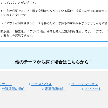
ージしておくことが大切です。
にも注意が必要です。上下階で空間がつながっている場合、冷暖房の効きに差が出る
クしておくと安心です。
やレイアウトが制限されるケースもあるため、手持ちの家具が収まるかどうかも確認
「開放感」「独立性」「デザイン性」を兼ね備えた魅力的な住まいです。一方で、日
高い暮らしを実現できます。
他のテーマから探す場合はこちらから！
テナント
テラスハウス
タワーマンション
分譲賃貸の物件
定期借家物件
メゾネット