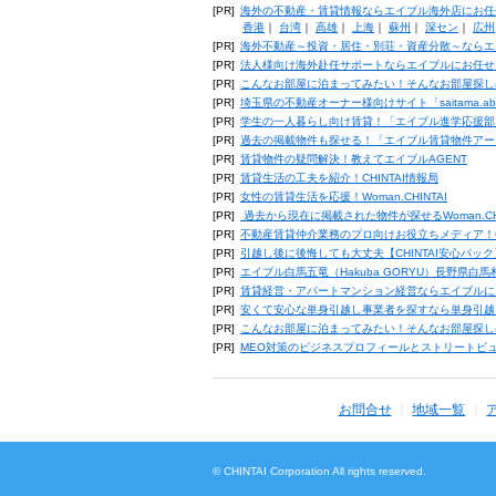
[PR]
海外の不動産・賃貸情報ならエイブル海外店にお任
香港
｜
台湾
｜
高雄
｜
上海
｜
蘇州
｜
深セン
｜
広州
[PR]
海外不動産～投資・居住・別荘・資産分散～ならエ
[PR]
法人様向け海外赴任サポートならエイブルにお任せ
[PR]
こんなお部屋に泊まってみたい！そんなお部屋探し
[PR]
埼玉県の不動産オーナー様向けサイト「saitama.a
[PR]
学生の一人暮らし向け賃貸！「エイブル進学応援部
[PR]
過去の掲載物件も探せる！「エイブル賃貸物件アー
[PR]
賃貸物件の疑問解決！教えてエイブルAGENT
[PR]
賃貸生活の工夫を紹介！CHINTAI情報局
[PR]
女性の賃貸生活を応援！Woman.CHINTAI
[PR]
過去から現在に掲載された物件が探せるWoman.CH
[PR]
不動産賃貸仲介業務のプロ向けお役立ちメディア！CHIN
[PR]
引越し後に後悔しても大丈夫【CHINTAI安心パッ
[PR]
エイブル白馬五竜（Hakuba GORYU）長野県白
[PR]
賃貸経営・アパートマンション経営ならエイブルに
[PR]
安くて安心な単身引越し事業者を探すなら単身引越
[PR]
こんなお部屋に泊まってみたい！そんなお部屋探し
[PR]
MEO対策のビジネスプロフィールとストリートビ
お問合せ
地域一覧
© CHINTAI Corporation All rights reserved.