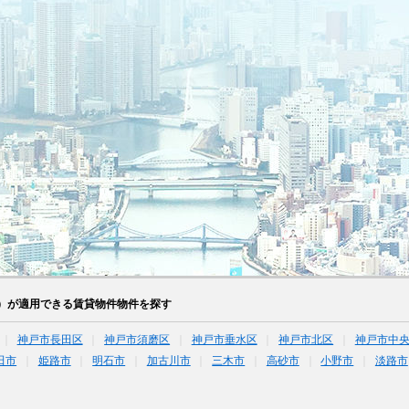
）が適用できる賃貸物件物件を探す
神戸市長田区
神戸市須磨区
神戸市垂水区
神戸市北区
神戸市中
田市
姫路市
明石市
加古川市
三木市
高砂市
小野市
淡路市