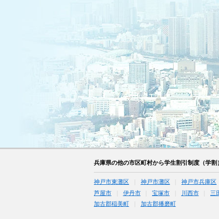
兵庫県の他の市区町村から学生割引制度（学割
神戸市東灘区
神戸市灘区
神戸市兵庫区
芦屋市
伊丹市
宝塚市
川西市
三
加古郡稲美町
加古郡播磨町