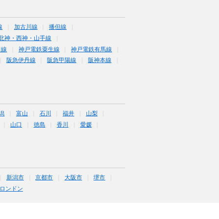
線
加古川線
播但線
北神・西神・山手線
田線
神戸電鉄粟生線
神戸電鉄有馬線
阪急伊丹線
阪急甲陽線
阪神本線
潟
富山
石川
福井
山梨
山口
徳島
香川
愛媛
新潟市
京都市
大阪市
堺市
ロンドン