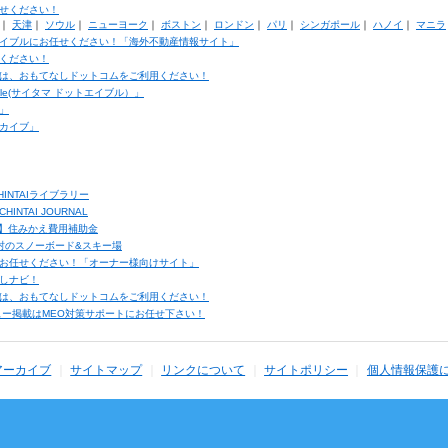
せください！
｜
天津
｜
ソウル
｜
ニューヨーク
｜
ボストン
｜
ロンドン
｜
パリ
｜
シンガポール
｜
ハノイ
｜
マニラ
イブルにお任せください！「海外不動産情報サイト」
ください！
は、おもてなしドットコムをご利用ください！
ble(サイタマ ドットエイブル）」
」
カイブ」
INTAIライブラリー
TAI JOURNAL
ク】住みかえ費用補助金
馬村のスノーボード&スキー場
お任せください！「オーナー様向けサイト」
しナビ！
は、おもてなしドットコムをご利用ください！
ュー掲載はMEO対策サポートにお任せ下さい！
アーカイブ
サイトマップ
リンクについて
サイトポリシー
個人情報保護