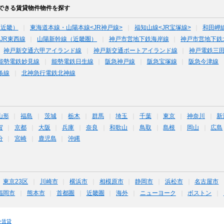
できる賃貸物件物件を探す
（近畿）
東海道本線・山陽本線<JR神戸線>
福知山線<JR宝塚線>
和田岬
JR東西線
山陽新幹線（近畿圏）
神戸市営地下鉄海岸線
神戸市営地下鉄
神戸新交通六甲アイランド線
神戸新交通ポートアイランド線
神戸電鉄三
能勢電鉄妙見線
能勢電鉄日生線
阪急神戸線
阪急宝塚線
阪急今津線
条線
北神急行電鉄北神線
山形
福島
茨城
栃木
群馬
埼玉
千葉
東京
神奈川
新
賀
京都
大阪
兵庫
奈良
和歌山
鳥取
島根
岡山
広島
分
宮崎
鹿児島
沖縄
東京23区
川崎市
横浜市
相模原市
静岡市
浜松市
名古屋市
福岡市
熊本市
首都圏
近畿圏
海外
ニューヨーク
ボストン
外賃貸