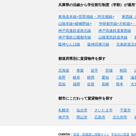
兵庫県の沿線から学生割引制度（学割）が適用
東海道本線<琵琶湖線・JR京都線>
東西線
山陰本線<嵯峨野線>
学研都市線<片町線>・
神戸高速鉄道南北線
神戸高速鉄道東西線
神戸電鉄公園都市線
山陽電気鉄道本線
阪神なんば線
阪神武庫川線
北条鉄道北
都道府県別に賃貸物件を探す
北海道
青森
岩手
宮城
秋田
長野
岐阜
静岡
愛知
三重
滋
高知
福岡
佐賀
長崎
熊本
大
都市にこだわって賃貸物件を探す
札幌市
仙台市
さいたま市
千葉市
神戸市
岡山市
広島市
北九州市
CHINTAI：
賃貸・部屋探し情報サイト
学生向け賃貸
海