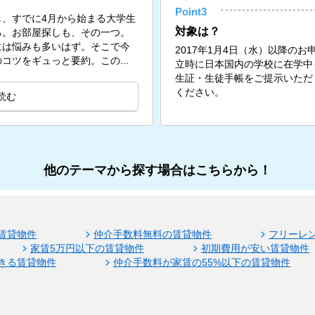
Point3
、すでに4月から始まる大学生
対象は？
る。お部屋探しも、その一つ。
には悩みも多いはず。そこで今
2017年1月4日（水）以降の
コツをギュっと要約。この...
立時に日本国内の学校に在学中
生証・生徒手帳をご提示いただ
ください。
読む
他のテーマから探す場合はこちらから！
賃貸物件
仲介手数料無料の賃貸物件
フリーレ
家賃5万円以下の賃貸物件
初期費用が安い賃貸物件
きる賃貸物件
仲介手数料が家賃の55%以下の賃貸物件