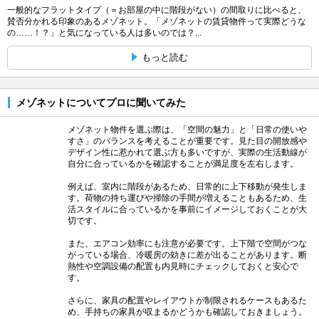
一般的なフラットタイプ（＝お部屋の中に階段がない）の間取りに比べると、
賛否分かれる印象のあるメゾネット。「メゾネットの賃貸物件って実際どうな
の……！？」と気になっている人は多いのでは？...
もっと読む
メゾネットについてプロに聞いてみた
メゾネット物件を選ぶ際は、「空間の魅力」と「日常の使いや
すさ」のバランスを考えることが重要です。見た目の開放感や
デザイン性に惹かれて選ぶ方も多いですが、実際の生活動線が
自分に合っているかを確認することが満足度を左右します。
例えば、室内に階段があるため、日常的に上下移動が発生しま
す。荷物の持ち運びや掃除の手間が増えることもあるため、生
活スタイルに合っているかを事前にイメージしておくことが大
切です。
また、エアコン効率にも注意が必要です。上下階で空間がつな
がっている場合、冷暖房の効きに差が出ることがあります。断
熱性や空調設備の配置も内見時にチェックしておくと安心で
す。
さらに、家具の配置やレイアウトが制限されるケースもあるた
め、手持ちの家具が収まるかどうかも確認しておきましょう。