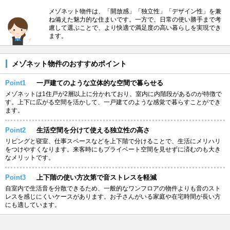
メゾネット物件は、「開放感」「独立性」「デザイン性」を兼
ね備えた魅力的な住まいです。一方で、日常の使い勝手まで考
慮して選ぶことで、より快適で満足度の高い暮らしを実現でき
ます。
メゾネット物件のおすすめポイント
Point1
一戸建てのような立体的な空間で暮らせる
メゾネットは1住戸が2層以上に分かれており、室内に内階段があるのが特徴で
す。上下に広がる空間を活かして、一戸建てのような感覚で暮らすことができ
ます。
Point2
生活空間を分けて使える独立性の高さ
リビングと寝室、仕事スペースなどを上下階で分けることで、生活にメリハリ
をつけやすくなります。来客時にもプライベート空間を見せずに済むのも大き
なメリットです。
Point3
上下階の使い方次第で音ストレスを軽減
自室内で生活音を分散できるため、一般的なワンフロアの物件よりも音のスト
レスを感じにくいケースがあります。お子さんがいる家庭や在宅時間が長い方
にも適しています。