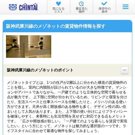
お部屋を探す
気になる
最近見た
保存中の
リスト
物件
条件
沿線・駅から
阪神武庫川線のメゾネットの賃貸物件情報を探す
住所から
家賃相場から
通勤通学時間から
物件特集から
阪神武庫川線のメゾネットのポイント
不動産会社から
メゾネットタイプとは、1つの住戸が2層以上に分かれた構造の賃貸物件の
ことを指し、室内に内階段が設けられているのが大きな特徴です。マンシ
TOP
ョンやアパートでありながら、一戸建てのような立体的な空間で暮らせる
点が魅力です。 上下階に空間が分かれているため、リビングと寝室を分け
たり、生活スペースと仕事スペースを分離したりと、メリハリのある使い
方ができます。天井が高く開放感のある物件も多く、デザイン性の高い住
まいとして人気があります。 また、上下階の使い分けによりプライバシー
を確保しやすく、来客時にも生活空間を見せずに対応できる点もメリット
です。 「広さや開放感が欲しい」「一戸建てのような暮らしを賃貸で実現
したい」という方にとって、メゾネットは魅力的な選択肢の一つです。ラ
イフスタイルに合わせて最適な物件を探してみましょう。