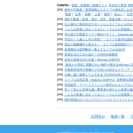
CHINTAI：
賃貸・部屋探し情報サイト
学生向け賃貸
海
[PR]
海外の不動産・賃貸情報ならエイブル海外店にお任
香港
｜
台湾
｜
高雄
｜
上海
｜
蘇州
｜
深セン
｜
広州
[PR]
海外不動産～投資・居住・別荘・資産分散～ならエ
[PR]
法人様向け海外赴任サポートならエイブルにお任せ
[PR]
こんなお部屋に泊まってみたい！そんなお部屋探し
[PR]
埼玉県の不動産オーナー様向けサイト「saitama.a
[PR]
学生の一人暮らし向け賃貸！「エイブル進学応援部
[PR]
過去の掲載物件も探せる！「エイブル賃貸物件アー
[PR]
賃貸物件の疑問解決！教えてエイブルAGENT
[PR]
賃貸生活の工夫を紹介！CHINTAI情報局
[PR]
女性の賃貸生活を応援！Woman.CHINTAI
[PR]
過去から現在に掲載された物件が探せるWoman.CH
[PR]
不動産賃貸仲介業務のプロ向けお役立ちメディア！CHIN
[PR]
引越し後に後悔しても大丈夫【CHINTAI安心パッ
[PR]
エイブル白馬五竜（Hakuba GORYU）長野県白
[PR]
賃貸経営・アパートマンション経営ならエイブルに
[PR]
安くて安心な単身引越し事業者を探すなら単身引越
[PR]
こんなお部屋に泊まってみたい！そんなお部屋探し
[PR]
MEO対策のビジネスプロフィールとストリートビ
お問合せ
地域一覧
© CHINTAI Corporation All rights reserved.