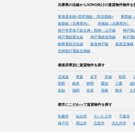
兵庫県の沿線からSOHO向けの賃貸物件物件を
東海道本線<琵琶湖線・JR京都線>
東西線
姫新線（兵庫県内）
赤穂線（兵庫県内）
神戸市営地下鉄北神・西神・山手線
神戸高
神戸電鉄粟生線
神戸電鉄有馬線
神戸電
能勢電鉄日生線
阪急神戸線
阪急宝塚線
北神急行電鉄北神線
都道府県別に賃貸物件を探す
北海道
青森
岩手
宮城
秋田
長野
岐阜
静岡
愛知
三重
滋
高知
福岡
佐賀
長崎
熊本
大
都市にこだわって賃貸物件を探す
札幌市
仙台市
さいたま市
千葉市
神戸市
岡山市
広島市
北九州市