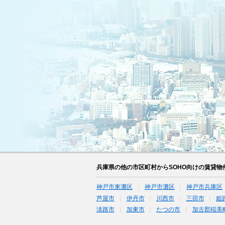
兵庫県の他の市区町村からSOHO向けの賃貸物
神戸市東灘区
神戸市灘区
神戸市兵庫区
芦屋市
伊丹市
川西市
三田市
姫
淡路市
加東市
たつの市
加古郡稲美