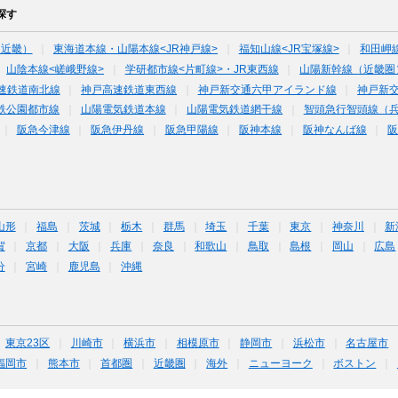
探す
（近畿）
東海道本線・山陽本線<JR神戸線>
福知山線<JR宝塚線>
和田岬
山陰本線<嵯峨野線>
学研都市線<片町線>・JR東西線
山陽新幹線（近畿圏
速鉄道南北線
神戸高速鉄道東西線
神戸新交通六甲アイランド線
神戸新
鉄公園都市線
山陽電気鉄道本線
山陽電気鉄道網干線
智頭急行智頭線（
阪急今津線
阪急伊丹線
阪急甲陽線
阪神本線
阪神なんば線
山形
福島
茨城
栃木
群馬
埼玉
千葉
東京
神奈川
新
賀
京都
大阪
兵庫
奈良
和歌山
鳥取
島根
岡山
広島
分
宮崎
鹿児島
沖縄
東京23区
川崎市
横浜市
相模原市
静岡市
浜松市
名古屋市
福岡市
熊本市
首都圏
近畿圏
海外
ニューヨーク
ボストン