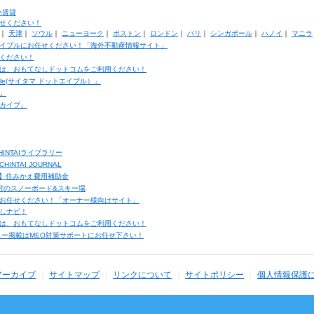
外賃貸
せください！
｜
天津
｜
ソウル
｜
ニューヨーク
｜
ボストン
｜
ロンドン
｜
パリ
｜
シンガポール
｜
ハノイ
｜
マニラ
イブルにお任せください！「海外不動産情報サイト」
ください！
は、おもてなしドットコムをご利用ください！
ble(サイタマ ドットエイブル）」
」
カイブ」
INTAIライブラリー
TAI JOURNAL
ク】住みかえ費用補助金
馬村のスノーボード&スキー場
お任せください！「オーナー様向けサイト」
しナビ！
は、おもてなしドットコムをご利用ください！
ュー掲載はMEO対策サポートにお任せ下さい！
アーカイブ
サイトマップ
リンクについて
サイトポリシー
個人情報保護