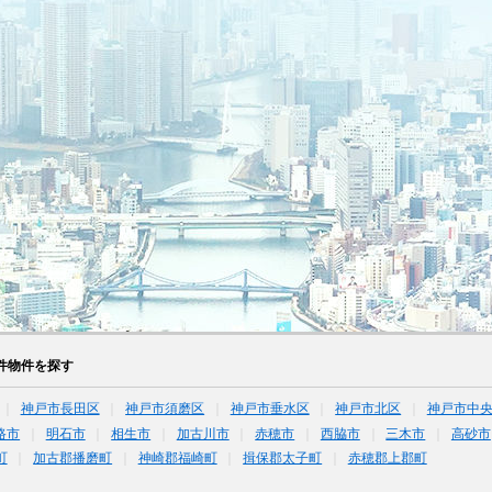
件物件を探す
神戸市長田区
神戸市須磨区
神戸市垂水区
神戸市北区
神戸市中
路市
明石市
相生市
加古川市
赤穂市
西脇市
三木市
高砂市
町
加古郡播磨町
神崎郡福崎町
揖保郡太子町
赤穂郡上郡町