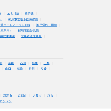
線
加古川線
播但線
）
神戸市営地下鉄海岸線
交通ポートアイランド線
神戸電鉄三田線
兵庫県内）
能勢電鉄妙見線
阪神武庫川線
北条鉄道北条線
潟
富山
石川
福井
山梨
山口
徳島
香川
愛媛
新潟市
京都市
大阪市
堺市
ロンドン