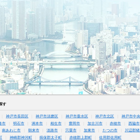
探す
神戸市長田区
神戸市須磨区
神戸市垂水区
神戸市北区
神戸市中
路市
明石市
洲本市
相生市
豊岡市
加古川市
赤穂市
西脇市
南あわじ市
朝来市
淡路市
宍粟市
加東市
たつの市
川辺郡猪
町
神崎郡神河町
揖保郡太子町
赤穂郡上郡町
佐用郡佐用町