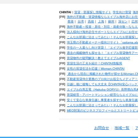
CHINTAI：
賃貸・部屋探し情報サイト
学生向け賃貸
海
[PR]
海外の不動産・賃貸情報ならエイブル海外店にお任
香港
｜
台湾
｜
高雄
｜
上海
｜
蘇州
｜
深セン
｜
広州
[PR]
海外不動産～投資・居住・別荘・資産分散～ならエ
[PR]
法人様向け海外赴任サポートならエイブルにお任せ
[PR]
こんなお部屋に泊まってみたい！そんなお部屋探し
[PR]
埼玉県の不動産オーナー様向けサイト「saitama.a
[PR]
学生の一人暮らし向け賃貸！「エイブル進学応援部
[PR]
過去の掲載物件も探せる！「エイブル賃貸物件アー
[PR]
賃貸物件の疑問解決！教えてエイブルAGENT
[PR]
賃貸生活の工夫を紹介！CHINTAI情報局
[PR]
女性の賃貸生活を応援！Woman.CHINTAI
[PR]
過去から現在に掲載された物件が探せるWoman.CH
[PR]
不動産賃貸仲介業務のプロ向けお役立ちメディア！CHIN
[PR]
引越し後に後悔しても大丈夫【CHINTAI安心パッ
[PR]
エイブル白馬五竜（Hakuba GORYU）長野県白
[PR]
賃貸経営・アパートマンション経営ならエイブルに
[PR]
安くて安心な単身引越し事業者を探すなら単身引越
[PR]
こんなお部屋に泊まってみたい！そんなお部屋探し
[PR]
MEO対策のビジネスプロフィールとストリートビ
お問合せ
地域一覧