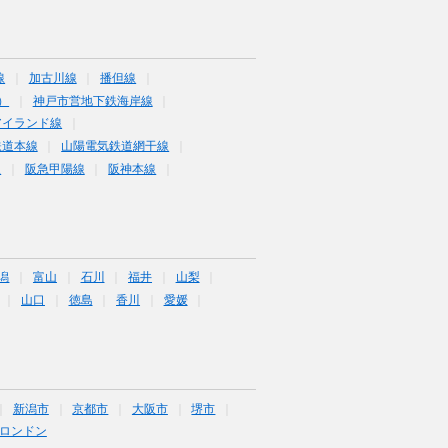
線
加古川線
播但線
）
神戸市営地下鉄海岸線
アイランド線
鉄道本線
山陽電気鉄道網干線
線
阪急甲陽線
阪神本線
潟
富山
石川
福井
山梨
山口
徳島
香川
愛媛
新潟市
京都市
大阪市
堺市
ロンドン