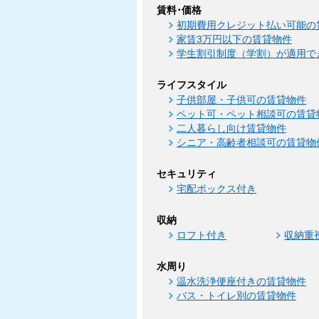
賃料･価格
初期費用クレジット払い可能の
家賃3万円以下の賃貸物件
学生割引制度（学割）が適用で
ライフスタイル
子供部屋・子供可の賃貸物件
ペット可・ペット相談可の賃貸
二人暮らし向け賃貸物件
シニア・高齢者相談可の賃貸物
セキュリティ
宅配ボックス付き
収納
ロフト付き
収納重
水周り
温水洗浄便座付きの賃貸物件
バス・トイレ別の賃貸物件