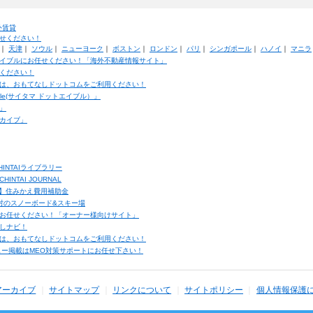
外賃貸
せください！
｜
天津
｜
ソウル
｜
ニューヨーク
｜
ボストン
｜
ロンドン
｜
パリ
｜
シンガポール
｜
ハノイ
｜
マニラ
イブルにお任せください！「海外不動産情報サイト」
ください！
は、おもてなしドットコムをご利用ください！
ble(サイタマ ドットエイブル）」
」
カイブ」
INTAIライブラリー
TAI JOURNAL
ク】住みかえ費用補助金
馬村のスノーボード&スキー場
お任せください！「オーナー様向けサイト」
しナビ！
は、おもてなしドットコムをご利用ください！
ュー掲載はMEO対策サポートにお任せ下さい！
アーカイブ
サイトマップ
リンクについて
サイトポリシー
個人情報保護