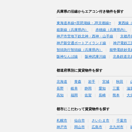
兵庫県の沿線からエアコン付き物件を探す
東海道本線<琵琶湖線・JR京都線>
東西線
姫新線（兵庫県内）
赤穂線（兵庫県内）
神戸市営地下鉄北神・西神・山手線
京都丹
神戸新交通ポートアイランド線
神戸電鉄三
智頭急行智頭線（兵庫県内）
能勢電鉄妙見
阪神なんば線
阪神武庫川線
北条鉄道北
都道府県別に賃貸物件を探す
北海道
青森
岩手
宮城
秋田
長野
岐阜
静岡
愛知
三重
滋
高知
福岡
佐賀
長崎
熊本
大
都市にこだわって賃貸物件を探す
札幌市
仙台市
さいたま市
千葉市
神戸市
岡山市
広島市
北九州市