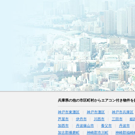
兵庫県の他の市区町村からエアコン付き物件を
神戸市東灘区
神戸市灘区
神戸市兵庫区
芦屋市
伊丹市
川西市
三田市
姫
加西市
丹波篠山市
養父市
丹波市
加古郡播磨町
神崎郡市川町
神崎郡福崎