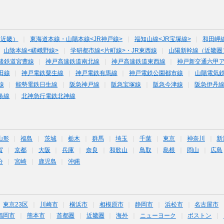
（近畿）
東海道本線・山陽本線<JR神戸線>
福知山線<JR宝塚線>
和田岬
山陰本線<嵯峨野線>
学研都市線<片町線>・JR東西線
山陽新幹線（近畿圏
後鉄道宮豊線
神戸高速鉄道南北線
神戸高速鉄道東西線
神戸新交通六甲
田線
神戸電鉄粟生線
神戸電鉄有馬線
神戸電鉄公園都市線
山陽電気
線
能勢電鉄日生線
阪急神戸線
阪急宝塚線
阪急今津線
阪急伊丹
条線
北神急行電鉄北神線
山形
福島
茨城
栃木
群馬
埼玉
千葉
東京
神奈川
新
賀
京都
大阪
兵庫
奈良
和歌山
鳥取
島根
岡山
広島
分
宮崎
鹿児島
沖縄
東京23区
川崎市
横浜市
相模原市
静岡市
浜松市
名古屋市
福岡市
熊本市
首都圏
近畿圏
海外
ニューヨーク
ボストン