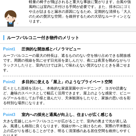
軽量の椅子が飛ばされると重大な事故に繋がります。台風や強
風時には室内に片付ける手間が必要です。また、排水口にゴミ
や土が詰まると漏水の原因になるため、定期的な清掃も「大人
のための贅沢な空間」を維持するための大切なルーティンとな
ります。
ルーフバルコニー付き物件のメリット
Point1
圧倒的な開放感とパノラマビュー
ルーフバルコニーの最大の特長は、遮るもののない空を独り占めできる開放感
です。周囲の視線を気にせず日光浴を楽しんだり、夜には夜景を眺めながらリ
ラックスしたりと、室内だけでは決して味わえない贅沢なひとときを過ごせま
す。
Point2
多目的に使える「屋上」のようなプライベート空間
広々とした面積を活かし、本格的な家庭菜園やガーデニング、ヨガや読書な
ど、趣味のスペースとして幅広く活用できます。屋上のような感覚で、ビニー
ルプールを出してお子様と遊んだり、天体観測をしたりと、家族の思い出を彩
る特別な場所になります。
Point3
室内への採光と通風が向上し、住まいが広く感じる
大きな窓越しにルーフバルコニーが広がることで、室内の奥まで光が差し込
み、風通しも格段に良くなります。視線が外へと抜けるため、実際の平米数以
上の広がりを感じることができ、明るく清潔感のある居住空間を維持しやすく
なります。