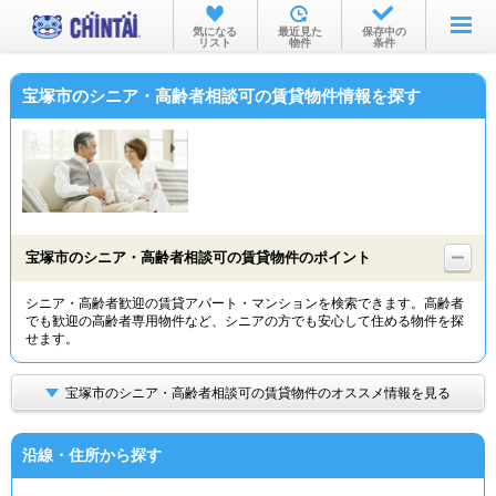
お部屋を探す
気になる
最近見た
保存中の
リスト
物件
条件
沿線・駅から
宝塚市のシニア・高齢者相談可の賃貸物件情報を探す
住所から
家賃相場から
通勤通学時間から
物件特集から
宝塚市のシニア・高齢者相談可の賃貸物件のポイント
不動産会社から
シニア・高齢者歓迎の賃貸アパート・マンションを検索できます。高齢者
でも歓迎の高齢者専用物件など、シニアの方でも安心して住める物件を探
TOP
せます。
宝塚市のシニア・高齢者相談可の賃貸物件のオススメ情報を見る
沿線・住所から探す