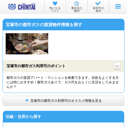
お部屋を探す
気になる
最近見た
保存中の
リスト
物件
条件
沿線・駅から
宝塚市の都市ガスの賃貸物件情報を探す
住所から
家賃相場から
通勤通学時間から
物件特集から
宝塚市の都市ガス利用可のポイント
不動産会社から
都市ガスの賃貸アパート・マンションを検索できます。自炊をよくする方
には特におすすめ！都市ガスありで、ガス代をおとくに生活をしてみませ
TOP
んか？
宝塚市の都市ガス利用可のオススメ情報を見る
沿線・住所から探す