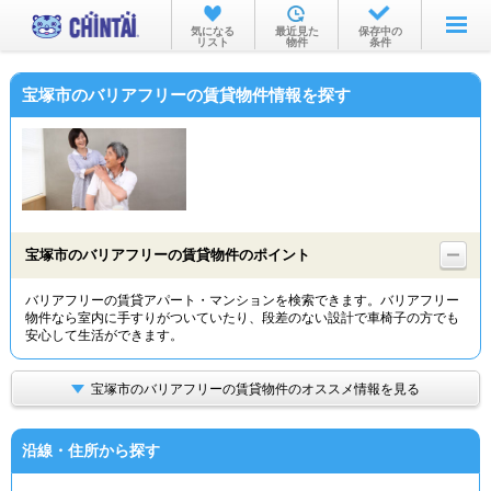
お部屋を探す
気になる
最近見た
保存中の
リスト
物件
条件
沿線・駅から
宝塚市のバリアフリーの賃貸物件情報を探す
住所から
家賃相場から
通勤通学時間から
物件特集から
宝塚市のバリアフリーの賃貸物件のポイント
不動産会社から
バリアフリーの賃貸アパート・マンションを検索できます。バリアフリー
物件なら室内に手すりがついていたり、段差のない設計で車椅子の方でも
TOP
安心して生活ができます。
宝塚市のバリアフリーの賃貸物件のオススメ情報を見る
沿線・住所から探す