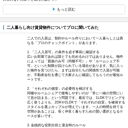
もっと読む
二人暮らし向け賃貸物件についてプロに聞いてみた
二人での入居は、契約やルール作りにおいて一人暮らしとは異
なる「プロのチェックポイント」があります。
1. 「二人入居可」の条件を必ず事前に確認する
広いお部屋であれば誰とでも住めるわけではありません。物件
によっては「親族のみ可（同棲不可）」や「ルームシェア不
可」といった制限が設けられている場合があります。気に入っ
た物件を見つけたら、まずは自分たちの関係性で入居が可能
か、不動産会社を通じて大家さんに確認してもらうのが最短ル
ートです。
2. 「それぞれの個室」の必要性を検討する
同棲やルームシェアで後悔しやすいのが「常に一緒の空間にい
て息が詰まる」という問題です。最近では、1LDKでリビングを
広く使うよりも、2DKや2LDKで「それぞれの自室」を確保する
スタイルを選ぶカップルが増えています。一人の時間を持てる
空間があることは、長く仲良く暮らすための賢い選択となるケ
ースが多いです。
3. 金銭的な役割分担と退去時のルール