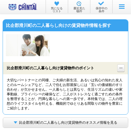
お部屋を探す
気になる
最近見た
保存中の
リスト
物件
条件
沿線・駅から
比企郡滑川町の二人暮らし向けの賃貸物件情報を探す
住所から
家賃相場から
通勤通学時間から
物件特集から
比企郡滑川町の二人暮らし向け賃貸物件のポイント
不動産会社から
大切なパートナーとの同棲、ご夫婦の新生活、あるいは気心の知れた友人
とのルームシェアなど、二人で住むお部屋探しには「互いの価値観のすり
TOP
合わせ」が欠かせません。一人暮らしとは異なり、生活リズムの違いや家
事動線、プライバシーの確保など、二人がストレスなく過ごすための条件
を整理することが、円満な暮らしへの第一歩です。本特集では、二人の理
想のライフスタイルを叶える、機能的でゆとりある間取りの物件を豊富に
ご紹介します。
比企郡滑川町の二人暮らし向け賃貸物件のオススメ情報を見る