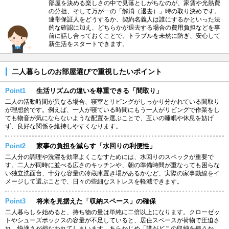
部屋を決める楽しさの中で見落としがちなのが、家賃や光熱費
の分担、そして万が一の「解消（退去）」時の取り決めです。
連帯保証人をどうするか、契約名義人は誰にするかといった法
的な確認に加え、どちらかが退去する場合の費用負担などを事
前に話し合っておくことで、トラブルを未然に防ぎ、安心して
新生活をスタートできます。
二人暮らしのお部屋選びで重視したいポイント
Point1
生活リズムの違いを尊重できる「間取り」
二人の活動時間が異なる場合、寝室とリビングがしっかり分かれている間取り
が理想的です。例えば、一人が寝ている時間にもう一人がリビングで作業をし
ても物音が気にならないような配置を選ぶことで、互いの睡眠や休息を妨げ
ず、良好な関係を維持しやすくなります。
Point2
家事の負担を減らす「水回りの利便性」
二人分の調理や洗濯を効率よくこなすためには、水回りのスペックが重要で
す。二人が同時に並べる広さのキッチンや、朝の準備時間が重なっても困らな
い独立洗面台、十分な容量の冷蔵庫置き場があるかなど、実際の家事動線をイ
メージして選ぶことで、日々の些細なストレスを軽減できます。
Point3
将来を見据えた「収納スペース」の確保
二人暮らしを始めると、持ち物の量は単純に二倍以上になります。クローゼッ
トやシューズボックスの容量が不足していると、居住スペースが荷物で圧迫さ
れ、快適さが損なわれてしまいます。あらかじめ「誰がどこの収納を使うか」