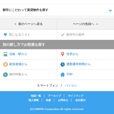
都市にこだわって賃貸物件を探す
前のページへ戻る
ページの先頭へ
気になるリスト
保存中の条件
別の探し方でお部屋を探す
沿線・駅から
住所から
家賃相場から
通勤通学時間から
物件特集から
TOP
スマートフォン
パソコン
地域一覧
アーカイブ
サイトマップ
個人情報
免責
お問合せ
会社案内
(C) CHINTAI Corporation All rights reserved.