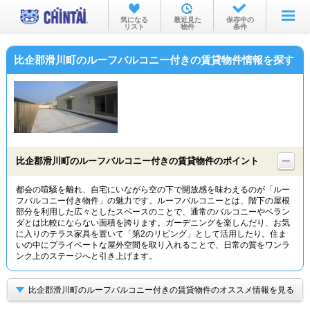
お部屋を探す
気になる
最近見た
保存中の
リスト
物件
条件
沿線・駅から
比企郡滑川町のルーフバルコニー付きの賃貸物件情報を探す
住所から
家賃相場から
通勤通学時間から
物件特集から
比企郡滑川町のルーフバルコニー付きの賃貸物件のポイント
不動産会社から
都会の喧騒を離れ、自宅にいながら空の下で開放感を味わえるのが「ルー
フバルコニー付き物件」の魅力です。ルーフバルコニーとは、階下の屋根
TOP
部分を利用した広々としたスペースのことで、通常のバルコニーやベラン
ダとは比較にならない面積を誇ります。ガーデニングを楽しんだり、お気
に入りのテラス家具を置いて「第2のリビング」として活用したり。住ま
いの中にプライベートな屋外空間を取り入れることで、日常の質をワンラ
ンク上のステージへと引き上げます。
比企郡滑川町のルーフバルコニー付きの賃貸物件のオススメ情報を見る