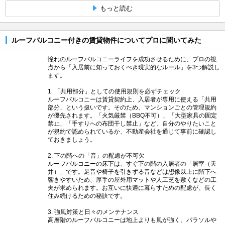
もっと読む
ルーフバルコニー付きの賃貸物件についてプロに聞いてみた
憧れのルーフバルコニーライフを成功させるために、プロの視
点から「入居前に知っておくべき現実的なルール」を3つ解説し
ます。
1. 「共用部分」としての使用規則を必ずチェック
ルーフバルコニーは賃貸契約上、入居者が専用に使える「共用
部分」という扱いです。そのため、マンションごとの管理規約
が優先されます。「火気厳禁（BBQ不可）」「大型家具の固定
禁止」「手すりへの布団干し禁止」など、自分のやりたいこと
が規約で認められているか、不動産会社を通じて事前に確認し
ておきましょう。
2. 下の階への「音」の配慮が不可欠
ルーフバルコニーの床下は、すぐ下の階の入居者の「居室（天
井）」です。足音や椅子を引きずる音などは想像以上に階下へ
響きやすいため、厚手の屋外用マットや人工芝を敷くなどの工
夫が求められます。お互いに快適に暮らすための配慮が、長く
住み続けるための秘訣です。
3. 強風対策と日々のメンテナンス
高層階のルーフバルコニーは地上よりも風が強く、パラソルや