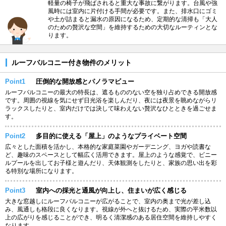
軽量の椅子が飛ばされると重大な事故に繋がります。台風や強
風時には室内に片付ける手間が必要です。また、排水口にゴミ
や土が詰まると漏水の原因になるため、定期的な清掃も「大人
のための贅沢な空間」を維持するための大切なルーティンとな
ります。
ルーフバルコニー付き物件のメリット
Point1
圧倒的な開放感とパノラマビュー
ルーフバルコニーの最大の特長は、遮るもののない空を独り占めできる開放感
です。周囲の視線を気にせず日光浴を楽しんだり、夜には夜景を眺めながらリ
ラックスしたりと、室内だけでは決して味わえない贅沢なひとときを過ごせま
す。
Point2
多目的に使える「屋上」のようなプライベート空間
広々とした面積を活かし、本格的な家庭菜園やガーデニング、ヨガや読書な
ど、趣味のスペースとして幅広く活用できます。屋上のような感覚で、ビニー
ルプールを出してお子様と遊んだり、天体観測をしたりと、家族の思い出を彩
る特別な場所になります。
Point3
室内への採光と通風が向上し、住まいが広く感じる
大きな窓越しにルーフバルコニーが広がることで、室内の奥まで光が差し込
み、風通しも格段に良くなります。視線が外へと抜けるため、実際の平米数以
上の広がりを感じることができ、明るく清潔感のある居住空間を維持しやすく
なります。