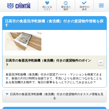
お部屋を探す
気になる
最近見た
保存中の
リスト
物件
条件
沿線・駅から
日高市の食器洗浄乾燥機（食洗機）付きの賃貸物件情報を探
住所から
す
家賃相場から
通勤通学時間から
物件特集から
日高市の食器洗浄乾燥機（食洗機）付きの賃貸物件のポイン
不動産会社から
ト
TOP
食器洗浄乾燥機（食洗機）付きの賃貸アパート・マンションを検索できま
す。食後の片付け時間を短縮できて、手洗いよりも節水につながることも
ある食洗機付き物件で、毎日の家事をもっとラクにしてみませんか？
日高市の食器洗浄乾燥機（食洗機）付きの賃貸物件のオススメ情報を見
る