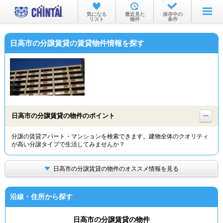
お部屋を探す
気になる
最近見た
保存中の
リスト
物件
条件
沿線・駅から
日高市の分譲賃貸の賃貸物件情報を探す
住所から
家賃相場から
通勤通学時間から
物件特集から
日高市の分譲賃貸の物件のポイント
不動産会社から
分譲の賃貸アパート・マンションを検索できます。建物全体のクオリティ
が高い分譲タイプで生活してみませんか？
TOP
日高市の分譲賃貸の物件のオススメ情報を見る
沿線・住所から探す
日高市の分譲賃貸の物件