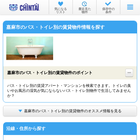
お部屋を探す
気になる
最近見た
保存中の
リスト
物件
条件
沿線・駅から
嘉麻市のバス・トイレ別の賃貸物件情報を探す
住所から
家賃相場から
通勤通学時間から
物件特集から
嘉麻市のバス・トイレ別の賃貸物件のポイント
不動産会社から
バス・トイレ別の賃貸アパート・マンションを検索できます。トイレの臭
いやお風呂の湿気が気にならないバス・トイレ別物件で生活してみません
TOP
か？
嘉麻市のバス・トイレ別の賃貸物件のオススメ情報を見る
沿線・住所から探す