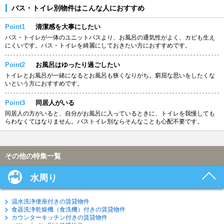
バス・トイレ別物件はこんな人におすすめ
Point1
清潔感を大事にしたい
バス・トイレが一体のユニットバスより、お風呂の通気性がよく、カビも生え
にくいです。バス・トイレを綺麗にしておきたい方におすすめです。
Point2
お風呂はゆったり過ごしたい
トイレとお風呂が一緒になるとお風呂も狭くなりがち。窮屈な思いをしたくな
いという方におすすめです。
Point3
同居人がいる
同居人の方がいると、自分がお風呂に入っているときに、トイレを我慢しても
らわなくてはなりません。バストイレ別ならそんなことも心配不要です。
その他の特集一覧
水周り
温水洗浄便座付きの賃貸物件
食器洗浄乾燥機（食洗機）付きの賃貸物件
カウンターキッチン付きの賃貸物件