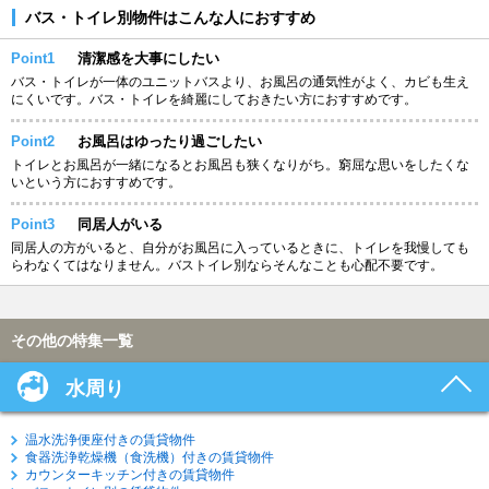
バス・トイレ別物件はこんな人におすすめ
Point1
清潔感を大事にしたい
バス・トイレが一体のユニットバスより、お風呂の通気性がよく、カビも生え
にくいです。バス・トイレを綺麗にしておきたい方におすすめです。
Point2
お風呂はゆったり過ごしたい
トイレとお風呂が一緒になるとお風呂も狭くなりがち。窮屈な思いをしたくな
いという方におすすめです。
Point3
同居人がいる
同居人の方がいると、自分がお風呂に入っているときに、トイレを我慢しても
らわなくてはなりません。バストイレ別ならそんなことも心配不要です。
その他の特集一覧
水周り
温水洗浄便座付きの賃貸物件
食器洗浄乾燥機（食洗機）付きの賃貸物件
カウンターキッチン付きの賃貸物件