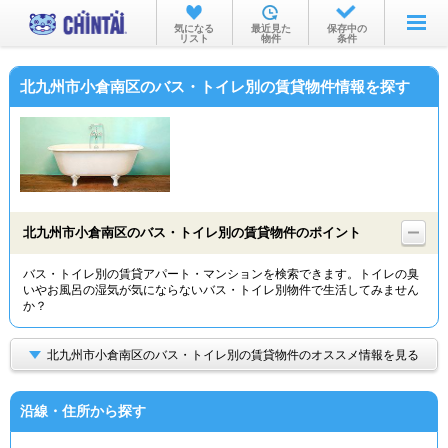
お部屋を探す
気になる
最近見た
保存中の
リスト
物件
条件
沿線・駅から
北九州市小倉南区のバス・トイレ別の賃貸物件情報を探す
住所から
家賃相場から
通勤通学時間から
物件特集から
北九州市小倉南区のバス・トイレ別の賃貸物件のポイント
不動産会社から
バス・トイレ別の賃貸アパート・マンションを検索できます。トイレの臭
いやお風呂の湿気が気にならないバス・トイレ別物件で生活してみません
TOP
か？
北九州市小倉南区のバス・トイレ別の賃貸物件のオススメ情報を見る
沿線・住所から探す