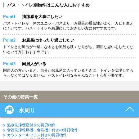
バス・トイレ別物件はこんな人におすすめ
Point1
清潔感を大事にしたい
バス・トイレが一体のユニットバスより、お風呂の通気性がよく、カビも生え
にくいです。バス・トイレを綺麗にしておきたい方におすすめです。
Point2
お風呂はゆったり過ごしたい
トイレとお風呂が一緒になるとお風呂も狭くなりがち。窮屈な思いをしたくな
いという方におすすめです。
Point3
同居人がいる
同居人の方がいると、自分がお風呂に入っているときに、トイレを我慢しても
らわなくてはなりません。バストイレ別ならそんなことも心配不要です。
その他の特集一覧
水周り
温水洗浄便座付きの賃貸物件
食器洗浄乾燥機（食洗機）付きの賃貸物件
カウンターキッチン付きの賃貸物件