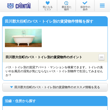
お部屋を探す
気になる
最近見た
保存中の
リスト
物件
条件
沿線・駅から
田川郡大任町のバス・トイレ別の賃貸物件情報を探す
住所から
家賃相場から
通勤通学時間から
物件特集から
田川郡大任町のバス・トイレ別の賃貸物件のポイント
不動産会社から
バス・トイレ別の賃貸アパート・マンションを検索できます。トイレの臭
いやお風呂の湿気が気にならないバス・トイレ別物件で生活してみません
TOP
か？
田川郡大任町のバス・トイレ別の賃貸物件のオススメ情報を見る
沿線・住所から探す