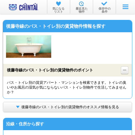
お部屋を探す
気になる
最近見た
保存中の
リスト
物件
条件
沿線・駅から
後藤寺線のバス・トイレ別の賃貸物件情報を探す
住所から
家賃相場から
通勤通学時間から
物件特集から
後藤寺線のバス・トイレ別の賃貸物件のポイント
不動産会社から
バス・トイレ別の賃貸アパート・マンションを検索できます。トイレの臭
いやお風呂の湿気が気にならないバス・トイレ別物件で生活してみません
TOP
か？
後藤寺線のバス・トイレ別の賃貸物件のオススメ情報を見る
沿線・住所から探す