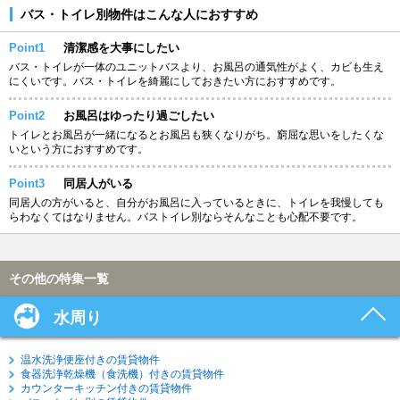
バス・トイレ別物件はこんな人におすすめ
Point1
清潔感を大事にしたい
バス・トイレが一体のユニットバスより、お風呂の通気性がよく、カビも生え
にくいです。バス・トイレを綺麗にしておきたい方におすすめです。
Point2
お風呂はゆったり過ごしたい
トイレとお風呂が一緒になるとお風呂も狭くなりがち。窮屈な思いをしたくな
いという方におすすめです。
Point3
同居人がいる
同居人の方がいると、自分がお風呂に入っているときに、トイレを我慢しても
らわなくてはなりません。バストイレ別ならそんなことも心配不要です。
その他の特集一覧
水周り
温水洗浄便座付きの賃貸物件
食器洗浄乾燥機（食洗機）付きの賃貸物件
カウンターキッチン付きの賃貸物件