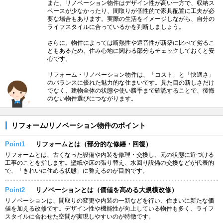
また、リノベーション物件はデザイン性が高い一方で、収納ス
ペースが少なかったり、間取りが個性的で家具配置に工夫が必
要な場合もあります。実際の生活をイメージしながら、自分の
ライフスタイルに合っているかを判断しましょう。
さらに、物件によっては断熱性や遮音性が新築に比べて劣るこ
ともあるため、住み心地に関わる部分もチェックしておくと安
心です。
リフォーム・リノベーション物件は、「コスト」と「快適さ」
のバランスに優れた魅力的な住まいです。見た目の新しさだけ
でなく、建物全体の状態や使い勝手まで確認することで、後悔
のない物件選びにつながります。
リフォーム/リノベーション物件のポイント
Point1
リフォームとは（部分的な修繕・回復）
リフォームとは、古くなった設備や内装を修理・交換し、元の状態に近づける
工事のことを指します。壁紙や床の張り替え、水回り設備の交換などが代表的
で、「きれいに住める状態」に整えるのが目的です。
Point2
リノベーションとは（価値を高める大規模改修）
リノベーションは、間取りの変更や内装の一新などを行い、住まいに新たな価
値を加える改修です。デザイン性や機能性が向上している物件も多く、ライフ
スタイルに合わせた空間が実現しやすいのが特徴です。