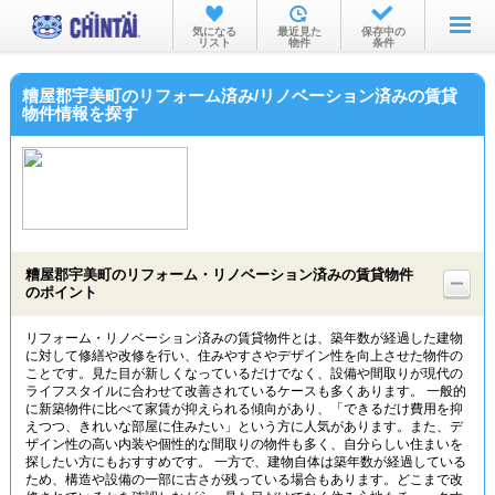
お部屋を探す
気になる
最近見た
保存中の
リスト
物件
条件
沿線・駅から
糟屋郡宇美町のリフォーム済み/リノベーション済みの賃貸
住所から
物件情報を探す
家賃相場から
通勤通学時間から
物件特集から
糟屋郡宇美町のリフォーム・リノベーション済みの賃貸物件
不動産会社から
のポイント
TOP
リフォーム・リノベーション済みの賃貸物件とは、築年数が経過した建物
に対して修繕や改修を行い、住みやすさやデザイン性を向上させた物件の
ことです。見た目が新しくなっているだけでなく、設備や間取りが現代の
ライフスタイルに合わせて改善されているケースも多くあります。 一般的
に新築物件に比べて家賃が抑えられる傾向があり、「できるだけ費用を抑
えつつ、きれいな部屋に住みたい」という方に人気があります。また、デ
ザイン性の高い内装や個性的な間取りの物件も多く、自分らしい住まいを
探したい方にもおすすめです。 一方で、建物自体は築年数が経過している
ため、構造や設備の一部に古さが残っている場合もあります。どこまで改