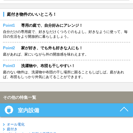
庭付き物件のいいところ！
Point1
専用の庭で、自分好みにアレンジ！
自分だけの専用庭で、好きなだけくつろぐのもよし。好きなように使って、毎
日の生活をより開放的に暮らしましょう。
Point2
家が好き、でも外も好きな人にも！
庭があれば、家にいながら外の開放感を味わえます。
Point3
洗濯物や、布団も干しやすい！
庭のない物件は、洗濯物や布団の干し場所に困ることもしばしば。庭があれ
ば、布団もしっかり外気にあてることができます。
その他の特集一覧
室内設備
オール電化
庭付き