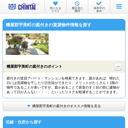
お部屋を探す
気になる
最近見た
保存中の
リスト
物件
条件
沿線・駅から
糟屋郡宇美町の庭付きの賃貸物件情報を探す
住所から
家賃相場から
通勤通学時間から
物件特集から
糟屋郡宇美町の庭付きのポイント
不動産会社から
庭付きの賃貸アパート・マンションを検索できます。庭があれば、晴れた
日には洗濯物を干したり日光浴ができたり、メリットがたくさん！1階の
TOP
物件であることが多いですが、庭があることで居室のすぐ目の前に建物が
あって日が入らない・・・。といったリスクを軽減することができます。
糟屋郡宇美町の庭付きのオススメ情報を見る
沿線・住所から探す